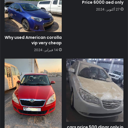
Price 6000 aed only
27 أكتوبر، 2024
Why used American corolla
vip very cheap
14 فبراير، 2024
cars price 500 dinar only in