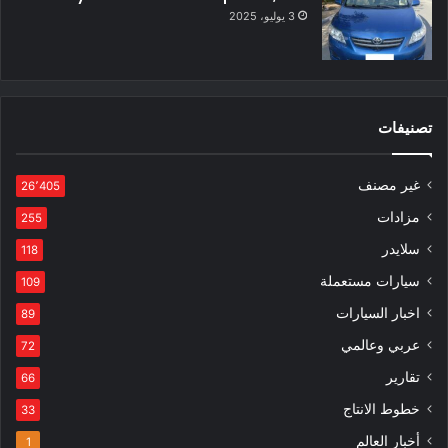
3 يوليو، 2025
تصنيفات
غير مصنف
26٬405
مزادات
255
سلايدر
118
سيارات مستعملة
109
اخبار السيارات
89
عربي وعالمي
72
تقارير
66
خطوط الانتاج
33
أخبار العالم
1