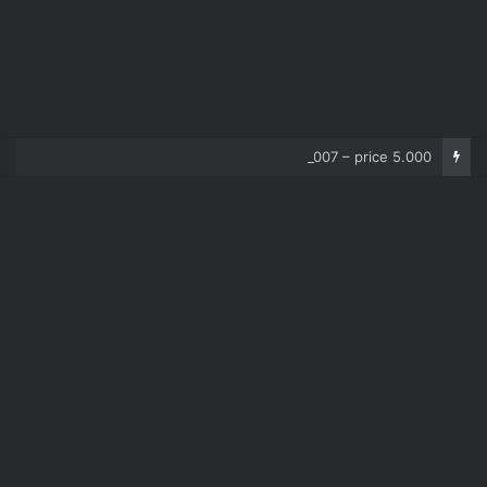
Corolla 2007 – price 5.000