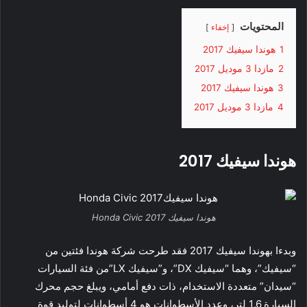
المحتويات
إخفاء
1
هوندا سيفيك 2017
2
مازدا 3 موديل 2017
3
هوندا سيفيك 2017
4
مازدا 3 موديل 2017
هوندا سيفيك 2017
هوندا سيفيك Honda Civic 2017
وبدءا بهوندا سيفيك 2017 فقد طرحت شركة هوندا فئتين من
“سيفيك”، وهما “سيفيك DX”، و”سيفيك LX”من فئة السيارات
“سيدان” متعددة الاستخدام، ذات دفع أمامي، ويبلغ حجم محرك
السيارة 1.6 لتر، وعدد الأسطوانات هو 4 أسطوانات لتوليد قوة