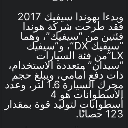
وبدءا بهوندا سيفيك 2017
فقد طرحت شركة هوندا
فئتين من “سيفيك”، وهما
“سيفيك DX”، و”سيفيك
LX”من فئة السيارات
“سيدان” متعددة الاستخدام،
ذات دفع أمامي، ويبلغ حجم
محرك السيارة 1.6 لتر، وعدد
الأسطوانات هو 4
أسطوانات لتوليد قوة بمقدار
123 حصانًا.