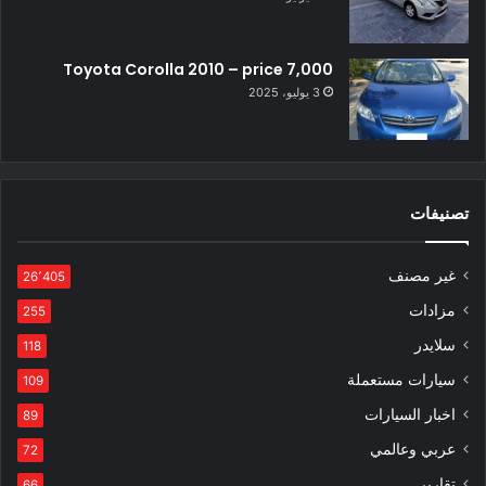
Toyota Corolla 2010 – price 7,000
3 يوليو، 2025
تصنيفات
غير مصنف
26٬405
مزادات
255
سلايدر
118
سيارات مستعملة
109
اخبار السيارات
89
عربي وعالمي
72
تقارير
66