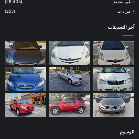
غير مصنف
(26٬405)
مزادات
(255)
آخر التحديثات
الوسوم