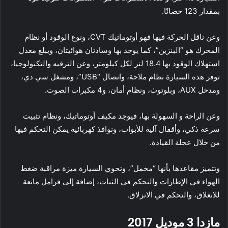
بمقدار 123 حصانًا.
وعن ناقل الحركة فيها فهو أوتوماتيك CVT، ونوع الوقود أو نظام
المحرك هو “البنزين”، كما يوجد بها وسادتان هوائيتان، ويبلغ معدل
استهلاك الوقود بها 18.4 لتر لكل كيلومتر، وعن الترفيه والتكنولوجيا،
توفر هذه السيارة نظام ملاحة، واتصال “USB”، ومشغل سي دي،
ومدخل AUX، وبلوتوث، ونظام أمان، و4 مكبرات الصوت.
وعن الراحة و السهولة بها، فيوجد مكيف أوتوماتيك، ونظام تثبيت
سرعة ذكي، وأقفال آلية للأبواب، ونوافذ كهربائية يمكن التحكم فيها
من خلال عجلة القيادة.
وتتميز مقاعدها بأنها “مخمل”، وتحوي السيارة ميزة مراقبة ضغط
الهواء في الإطارات والتحكم في الثبات، إضافة إلى فرامل مانعة
للانغلاق، والتحكم في الانزلاق.
مازدا 3 موديل 2017