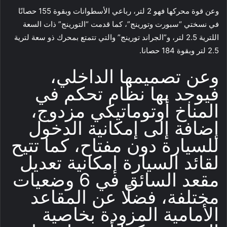
وعن قوة محركها فهو 2 لتر، رباعي الأسطوانات وبقوة 155 حصانًا
في نسختي “سبورت وتورينج”، كما قدمت “التورينج” ذات السعة
اللترية 2.5 لتر، و”الجراند تورينج” والتي تتمتع بمحرك ذو سعة لترية
2.5 لتر وبقوة 184 حصانا.
وعن تصميمها الداخلي،
فيوجد بها نظام تحكم في
المناخ أوتوماتيكي مزدوج،
إضافة إلى إمكانية الدخول
للسيارة دون مفتاح، كما تتيح
لقائد السيارة إمكانية تعديل
مقعد السائق في 6 وضعيات
مختلفة، فضلًا عن المقاعد
الأمامية المزودة بخاصية