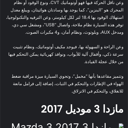
وعن ناقل الحركة فيها فهو أوتوماتيك CVT، ونوع الوقود أو نظام
المحرك هو “البنزين”، كما يوجد بها وسادتان هوائيتان، ويبلغ معدل
استهلاك الوقود بها 18.4 لتر لكل كيلومتر، وعن الترفيه والتكنولوجيا،
توفر هذه السيارة نظام ملاحة، واتصال “USB”، ومشغل سي دي،
ومدخل AUX، وبلوتوث، ونظام أمان، و4 مكبرات الصوت.
وعن الراحة و السهولة بها، فيوجد مكيف أوتوماتيك، ونظام تثبيت
سرعة ذكي، وأقفال آلية للأبواب، ونوافذ كهربائية يمكن التحكم فيها
من خلال عجلة القيادة.
وتتميز مقاعدها بأنها “مخمل”، وتحوي السيارة ميزة مراقبة ضغط
الهواء في الإطارات والتحكم في الثبات، إضافة إلى فرامل مانعة
للانغلاق، والتحكم في الانزلاق.
مازدا 3 موديل 2017