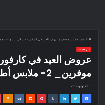
الرئيسية
/
غير مصنف
/
عروض العيد في كارفور مصر كل عيد و انتو موفرين_ 2- ملابس أطفا
غير مصنف
عروض العيد في كارفور 
موفرين_ 2- ملابس أطفال وحريمي
21 يونيو، 2017
فيسبوك
تويتر
لينكدإن
‏Tumblr
بينتيريست
‏Reddit
‏VKontakte
Odnoklassniki