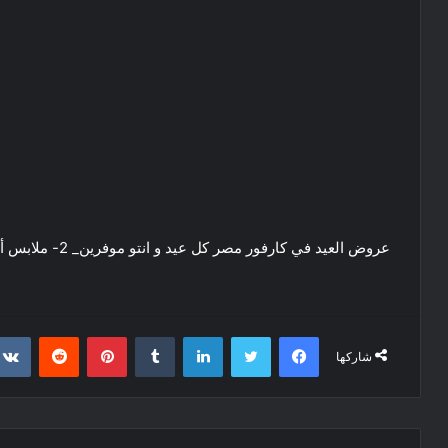
عروض العيد في كارفور مصر كل عيد و انتو موفرين_ 2- ملابس أطفال وحريمي
فيسبوك
تويتر
لينكدإن
‏Tumblr
بينتيريست
‏Reddit
شاركها