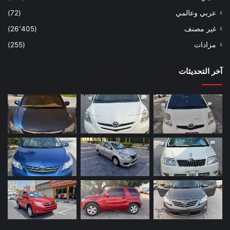
عربي وعالمي
(72)
غير مصنف
(26٬405)
مزادات
(255)
آخر التحديثات