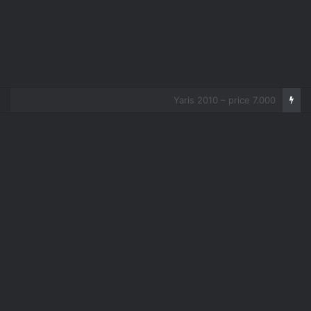
Corolla 2007 – price 5.000