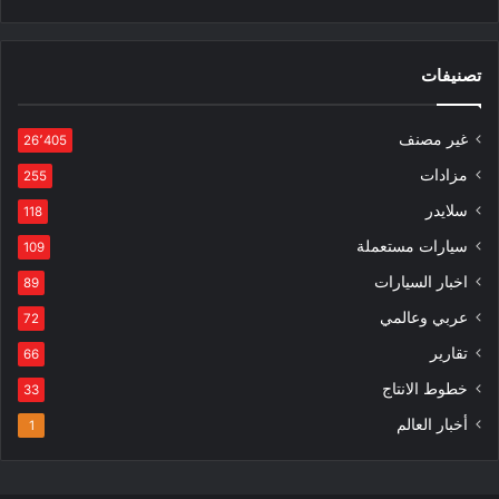
تصنيفات
غير مصنف
26٬405
مزادات
255
سلايدر
118
سيارات مستعملة
109
اخبار السيارات
89
عربي وعالمي
72
تقارير
66
خطوط الانتاج
33
أخبار العالم
1