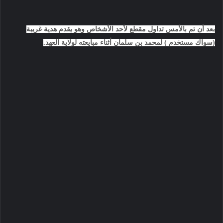
بعد أن تم بالأمس تداول مقطع لأحد الأشخاص وهو يقدم هدية غريبة
(سواك مستخدم ) لمحمد بن سلمان أثناء مبايعته لولاية العهد.