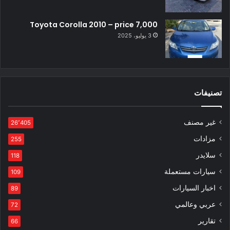
Toyota Corolla 2010 – price 7,000
3 يوليو، 2025
تصنيفات
غير مصنف
26٬405
مزادات
255
سلايدر
118
سيارات مستعملة
109
اخبار السيارات
89
عربي وعالمي
72
تقارير
66