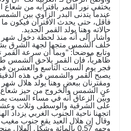
يختفي نور القمر باقترابه من شعا
عندما يتدنى البدر الزاوي بين الشم
فأقل، حتى يحدث الاقتران فيكون ما
حالاته وهنا يولد القمر الجديد.
وأشار إلى أنه منذ لحظة دخول شهر 
خلف الشمس متجها لجهة الشرق بش
وتابع موضحاً: "وبما أن سرعة القم
ظاهرياً، فإن القمر يلاحق الشمس 
يصبح القمر والشمس في هذه الدقي
ومقترنان ببعض وهنا يولد هلال شهر شو
عن الشمس والخروج من حيز شعاع 
وبيّن الزعاق أنه في مساء السبت يم
على الشرقية والوسطى وثلاث وعشرين
اتجهنا ناحية الجنوب الغربي يزداد الهلا
وقال إن هلال العيد يقع جنوب مغيب
وجهه 0.57 بالمائة وشكل الهلا