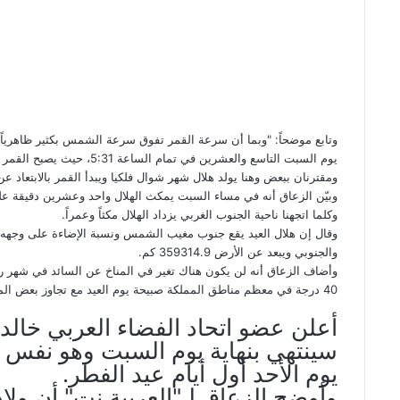
وتابع موضحاً: "وبما أن سرعة القمر تفوق سرعة الشمس بكثير ظاهري
يوم السبت التاسع والعشرين ف
ومقترنان ببعض وهنا يولد هلال شهر شوال فلكيا ويبدأ القمر بالابتع
وبيّن الزعاق أنه في مساء السبت يمكث الهلال واحد وعشرين دقيقة ع
وكلما اتجهنا ناحية الجنوب الغربي يزداد الهلال مكثاً وعمراً.
والجنوبي ويبعد عن الأرض 359314.9 كم.
40 درجة في معظم مناطق المملكة صبيحة يوم العيد مع تجاوز بعض المناطق درجة 40 بعد الظهيرة حتى قرب منتصف الليل.
أعلن عضو اتحاد الفضاء العربي خالد 
سينتهي بنهاية يوم السبت وهو نفس ا
يوم الأحد أول أيام عيد الفطر.
وأوضح الزعاق لـ"العربية نت" أن ولادة