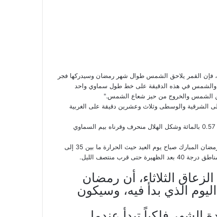
اً، فإن القمر يلاحق الشمس طوال شهر رمضان وسيدركها فجر
ي تمام الساعة 5:31، حيث يصبح القمر والشمس في هذه الدقيقة على خط طول سماوي واحد
اد عن الشمس والخروج من حيز شعاع الشمس."
لى الشرقية والوسطى وثلاث وعشرين دقيقة على الغربية
وقال إن هلال العيد يقع جنوب مغيب الشمس ونسبة الإضاءة على وجهه 0.57 بالمائة وشكل الهلال منحرف وقرناه بيم السماوي
وأضاف الزعاق أنه لن يكون هناك تغير في المناخ عن السائد في شهر رمضان المبارك صباح يوم العيد حيث الحرارة ما بين 35 إلى
الزعاق الثلاثاء، أن رمضان
ليوم الذي بدأ فيه، وسيكون
 الشهر فلكياً تبدأ عندما