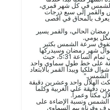
ع الشمس في كل شهر قمري،
س والقمر إلى سبع درجات
 يعرف بالمحاق في أقصى
رمضان الحالي، والقمر يسير
كل يومي.
ر تفوق سرعة الشمس بكثير
طوال شهر رمضان وسيدركها
فجر يوم السبت التاسع والعشرين في تمام الساعة 5:31، حيث
قة على خط طول سماوي واحد
ال فلكيا ويبدأ القمر بالابتعاد
الشمس."
كث الهلال واحد وعشرين دقيقة
 دقيقة على الغربية وكلما
ل مكثاً وعمراً.
 الشمس ونسبة الإضاءة على
ل منحرف وقرناه بيم السماوي