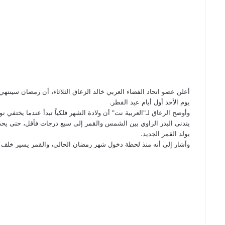
n
e
i
k
i
أعلن عضو اتحاد الفضاء العربي خالد الزعاق الثلاثاء، أن رمضان سينتهي
يوم الأحد أول أيام عيد الفطر.
وأوضح الزعاق لـ"العربية نت" أن ولادة الشهر فلكياً تبدأ عندما يختف
يتدنى البدر الزاوي بين الشمس والقمر إلى سبع درجات فأقل، حتى يحدث
يولد القمر الجديد.
وأشار إلى أنه منذ لحظة دخول شهر رمضان الحالي، والقمر يسير خل