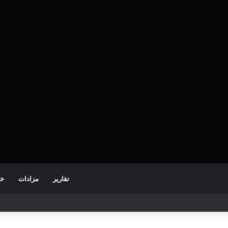
تقارير
مزادات
خط