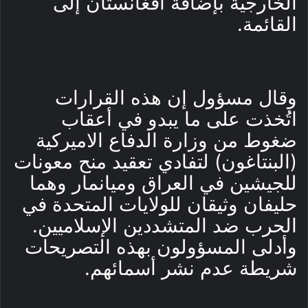
الخارجية بإضافة أفغانستان إلى
القائمة.
وقال مسؤول إن هذه القرارات
اتُخذت على ما يبدو في أعقاب
ضغوط من وزارة الدفاع الاميركية
(البنتاغون) لتفادي تعقيد منح معونات
للجيشين في العراق وميانمار وهما
حليفان وثيقان للولايات المتحدة في
الحرب ضد المتشددين الإسلاميين.
وأدلى المسؤولون بهذه التصريحات
شريطة عدم نشر أسمائهم.