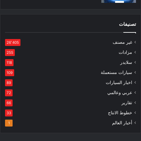
تصنيفات
غير مصنف
26٬405
مزادات
255
سلايدر
118
سيارات مستعملة
109
اخبار السيارات
89
عربي وعالمي
72
تقارير
66
خطوط الانتاج
33
أخبار العالم
1