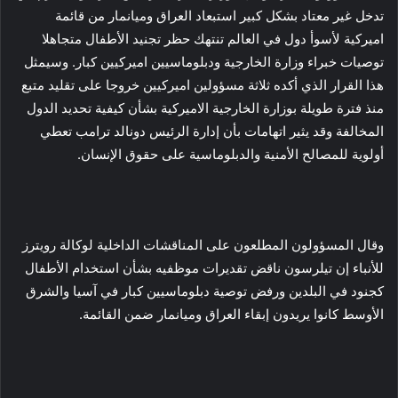
تدخل غير معتاد بشكل كبير استبعاد العراق وميانمار من قائمة
اميركية لأسوأ دول في العالم تنتهك حظر تجنيد الأطفال متجاهلا
توصيات خبراء وزارة الخارجية ودبلوماسيين اميركيين كبار. وسيمثل
هذا القرار الذي أكده ثلاثة مسؤولين اميركيين خروجا على تقليد متبع
منذ فترة طويلة بوزارة الخارجية الاميركية بشأن كيفية تحديد الدول
المخالفة وقد يثير اتهامات بأن إدارة الرئيس دونالد ترامب تعطي
أولوية للمصالح الأمنية والدبلوماسية على حقوق الإنسان.
وقال المسؤولون المطلعون على المناقشات الداخلية لوكالة رويترز
للأنباء إن تيلرسون ناقض تقديرات موظفيه بشأن استخدام الأطفال
كجنود في البلدين ورفض توصية دبلوماسيين كبار في آسيا والشرق
الأوسط كانوا يريدون إبقاء العراق وميانمار ضمن القائمة.