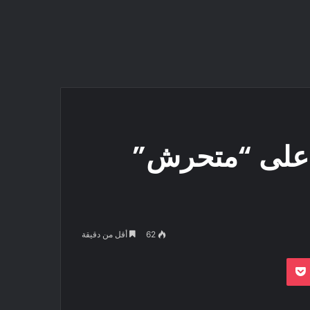
ض على “متحرش”
62
أقل من دقيقة
بوكيت