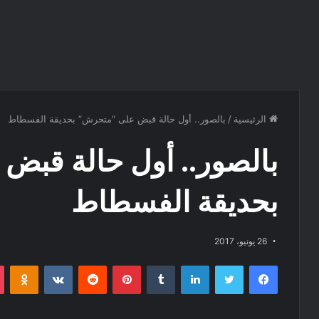
الرئيسية
/
بالصور.. أول حالة قبض على “متحرش” بحديقة الفسطاط
بالصور.. أول حالة قب
بحديقة الفسطاط
26 يونيو، 2017
فيسبوك
تويتر
لينكدإن
‏Tumblr
بينتيريست
‏Reddit
‏VKontakte
Odnoklassniki