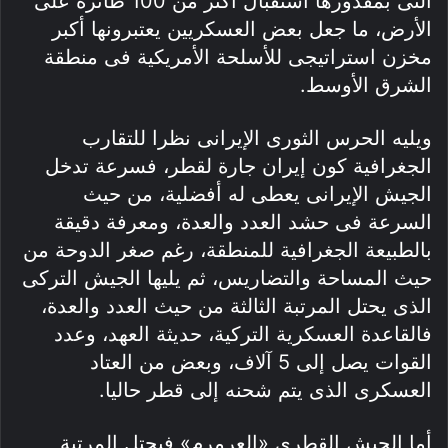
التى بمقدورها استقبال أكثر من 100 طائرة على
الأرض، ما جعل بعض العسكريين يعتبرونها أكبر
مخزن استراتيجى للأسلحة الأمريكية فى منطقة
الشرق الأوسط.
ويليه الحرس الثورى الإيرانى نظرا للتقارب
الجغرافية كون إيران جارة لقطر، فسرعة تدخل
الجيش الإيرانى يعطى له أفضلية، من حيث
السرعة فى حشد العدد والعدة، ومعرفة دقيقة
بالطبيعة الجغرافية للمنطقة، رغم صغر الدوحة من
حيث المساحة والتضاريس، ثم يليها الجيش التركى
الذى يحتل المرتبة الثالثة من حيث العدد والعدة،
فالقاعدة العسكرية التركية، حديثة العهد، وعدد
القوات يصل إلى 5 آلاف، وبعض من العتاد
العسكرى الذى يتم شحنه إلى قطر حاليا.
أما الجيش القطرى «العرمرم» فيحتل المرتبة