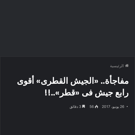
الرئيسية
مفاجأة.. «الجيش القطرى» أقوى
رابع جيش فى «قطر»..!!
26 يونيو، 2017
56
3 دقائق