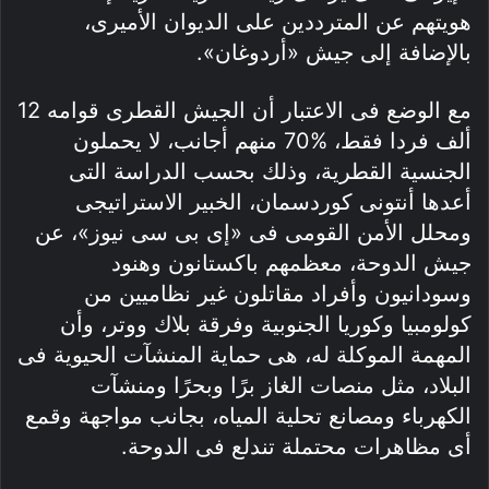
هويتهم عن المترددين على الديوان الأميرى،
بالإضافة إلى جيش «أردوغان».
مع الوضع فى الاعتبار أن الجيش القطرى قوامه 12
ألف فردا فقط، %70 منهم أجانب، لا يحملون
الجنسية القطرية، وذلك بحسب الدراسة التى
أعدها أنتونى كوردسمان، الخبير الاستراتيجى
ومحلل الأمن القومى فى «إى بى سى نيوز»، عن
جيش الدوحة، معظمهم باكستانون وهنود
وسودانيون وأفراد مقاتلون غير نظاميين من
كولومبيا وكوريا الجنوبية وفرقة بلاك ووتر، وأن
المهمة الموكلة له، هى حماية المنشآت الحيوية فى
البلاد، مثل منصات الغاز برًا وبحرًا ومنشآت
الكهرباء ومصانع تحلية المياه، بجانب مواجهة وقمع
أى مظاهرات محتملة تندلع فى الدوحة.