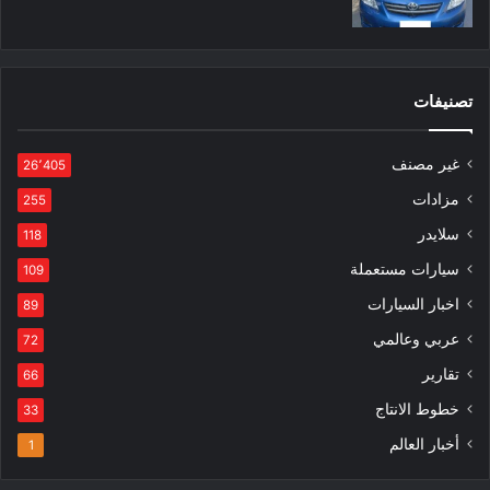
تصنيفات
غير مصنف
26٬405
مزادات
255
سلايدر
118
سيارات مستعملة
109
اخبار السيارات
89
عربي وعالمي
72
تقارير
66
خطوط الانتاج
33
أخبار العالم
1