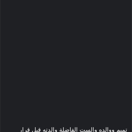
تميم ووالده والست الفاضلة والدته قبل قرار