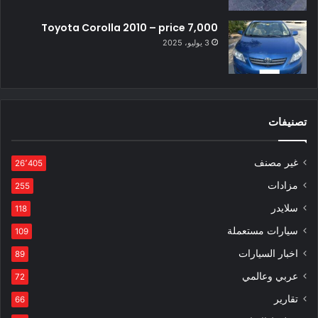
Toyota Corolla 2010 – price 7,000
3 يوليو، 2025
تصنيفات
غير مصنف
26٬405
مزادات
255
سلايدر
118
سيارات مستعملة
109
اخبار السيارات
89
عربي وعالمي
72
تقارير
66