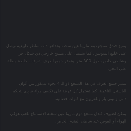
يتميز فندق منتجع دوم مارينا عين سخنة بحدائق ذات مناظر طبيعية ويطل
على خليج السويس، كما يشتمل على مسبح خارجي ذي شكل حر
وشاطئ خاص بطول 300 متر. وتوفر جميع الغرف شرفات خاصة مطلة
على البحر.
تتميز جميع الغرف في هذا المنتجع ذو الـ 4 نجوم بديكور من ألوان
الباستيل الناعمة، كما تشتمل كل غرفة على تكييف هواء فردي بتحكم
ذاتي وميني بار وتلفزيون مع قنوات فضائية.
يمكن لضيوف فندق منتجع دوم مارينا عين سخنة الاستمتاع بلعب هوكي
الهواء أو الغوص عند شاطئ الفندق الخاص.