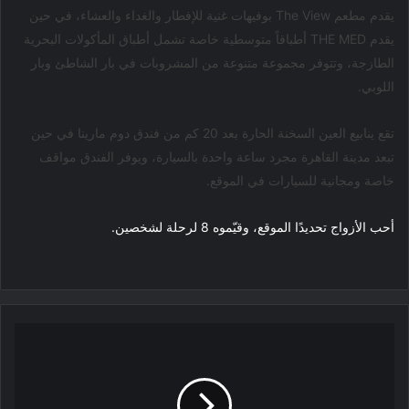
يقدم مطعم The View بوفيهات غنية للإفطار والغداء والعشاء، في حين
يقدم THE MED أطباقاً متوسطية خاصة تشمل أطباق المأكولات البحرية
الطازجة، وتتوفر مجموعة متنوعة من المشروبات في بار الشاطئ وبار
اللوبي.
تقع ينابيع العين السخنة الحارة بعد 20 كم من فندق دوم مارينا في حين
تبعد مدينة القاهرة مجرد ساعة واحدة بالسيارة، ويوفر الفندق مواقف
خاصة ومجانية للسيارات في الموقع.
أحب الأزواج تحديدًا الموقع، وقيّموه 8 لرحلة لشخصين.