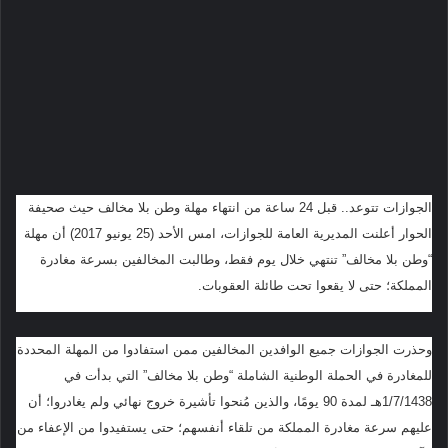
الجوازات تتوعد.. قبل 24 ساعة من انتهاء مهلة وطن بلا مخالف حيث صحيفة
الحوار أعلنت المديرية العامة للجوازات، امس الأحد (25 يونيو 2017) أن مهلة
“وطن بلا مخالف” تنتهي خلال يوم فقط، وطالبت المخالفين بسرعة مغادرة
المملكة؛ حتى لا يقعوا تحت طائلة العقوبات.
وحذرت الجوازات جميع الوافدين المخالفين ممن استفادوا من المهلة المحددة
للمغادرة في الحملة الوطنية الشاملة “وطن بلا مخالف” التي بدأت في
1/7/1438هـ لمدة 90 يومًا، والذين مُنحوا تأشيرة خروج نهائي ولم يغادروا؛ أن
عليهم سرعة مغادرة المملكة من تلقاء أنفسهم؛ حتى يستفيدوا من الإعفاء من