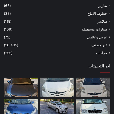
تقارير
(66)
خطوط الانتاج
(33)
سلايدر
(118)
سيارات مستعملة
(109)
عربي وعالمي
(72)
غير مصنف
(26٬405)
مزادات
(255)
آخر التحديثات