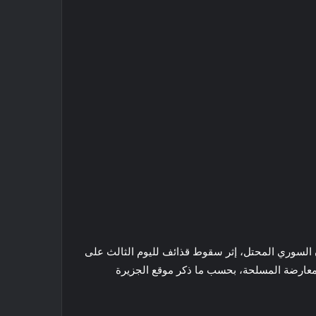
لإثنين، 26 يونيو/حزيران 2017، في الجولان السوري المحتل، إثر سقوط قذائف لليوم الثالث على
لمعارضة المسلحة، بحسب ما ذكر موقع الجزيرة