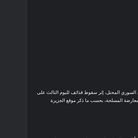
لإثنين، 26 يونيو/حزيران 2017، في الجولان السوري المحتل، إثر سقوط قذائف لليوم الثالث على
لمعارضة المسلحة، بحسب ما ذكر موقع الجزيرة