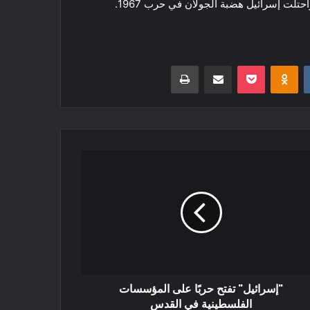
حتلت إسرائيل هضبة الجولان في حرب 1967.
‏VKontakte
Odnoklassniki
بوكيت
مشاركة عبر البريد
طباعة
"إسرائيل" تفتح حربًا على المؤسسات
الفلسطينية في القدس