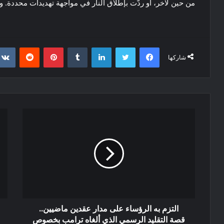
من حين لآخر، أو ردَّت بإطلاق النار في مواجهة تهديدات محددة. وا
فيسبوك
تويتر
لينكدإن
‏Tumblr
بينتيريست
‏Reddit
شاركها
التزم به الرؤساء على مدار عقدين ماضيين..
قصة التقليد الرسمي الذي ألغاه ترامب بخصوص