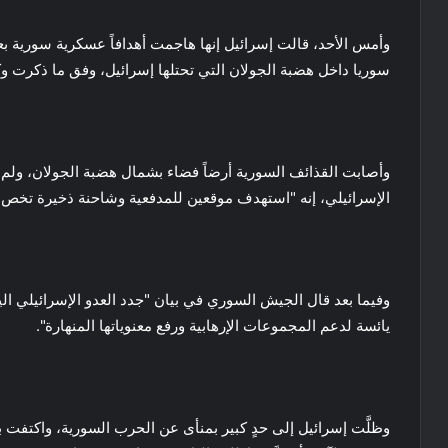
وأمس الأحد، قالت إسرائيل إنها هاجمت أهدافاً عسكرية سورية 
سوريا داخل هضبة الجولان التي تحتلها إسرائيل، وفق ما ذكرت وكا
وأصابت القذائف السورية أرضاً فضاء بشمال هضبة الجولان، ولم
الإسرائيلي، إنه "استهدف موقعين للمدفعية وشاحنة ذخيرة تخص 
وفيما بعد قال الجيش السوري في بيان "جدد العدو الإسرائيلي الي
يائسة لدعم المجموعات الإرهابية ورفع معنوياتها المنهارة".
وظلَّت إسرائيل إلى حدٍ كبير بمنأى عن الحرب السورية، واكتفت ب