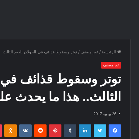
الرئيسية
/
غير مصنف
/
توتر وسقوط قذائف في الجولان لليوم الثالث..
غير مصنف
توتر وسقوط قذائف في ا
الثالث.. هذا ما يحدث عل
26 يونيو، 2017
فيسبوك
تويتر
لينكدإن
‏Tumblr
بينتيريست
‏Reddit
‏VKontakte
Odnoklassniki