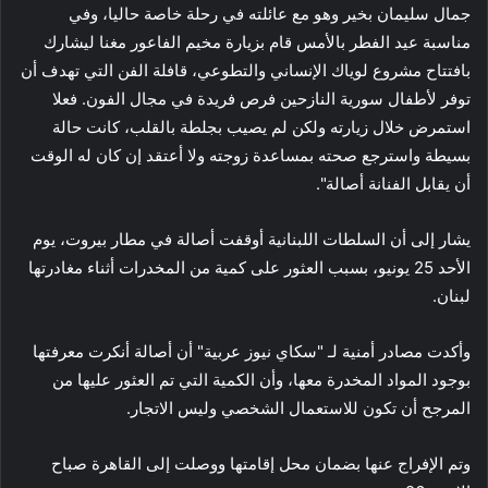
جمال سليمان بخير وهو مع عائلته في رحلة خاصة حاليا، وفي
مناسبة عيد الفطر بالأمس قام بزيارة مخيم الفاعور مغنا ليشارك
بافتتاح مشروع لوياك الإنساني والتطوعي، قافلة الفن التي تهدف أن
توفر لأطفال سورية النازحين فرص فريدة في مجال الفون. فعلا
استمرض خلال زيارته ولكن لم يصيب بجلطة بالقلب، كانت حالة
بسيطة واسترجع صحته بمساعدة زوجته ولا أعتقد إن كان له الوقت
أن يقابل الفنانة أصالة".
يشار إلى أن السلطات اللبنانية أوقفت أصالة في مطار بيروت، يوم
الأحد 25 يونيو، بسبب العثور على كمية من المخدرات أثناء مغادرتها
لبنان.
وأكدت مصادر أمنية لـ "سكاي نيوز عربية" أن أصالة أنكرت معرفتها
بوجود المواد المخدرة معها، وأن الكمية التي تم العثور عليها من
المرجح أن تكون للاستعمال الشخصي وليس الاتجار.
وتم الإفراج عنها بضمان محل إقامتها ووصلت إلى القاهرة صباح