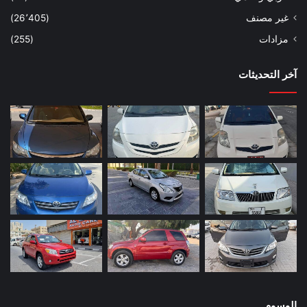
غير مصنف
(26٬405)
مزادات
(255)
آخر التحديثات
الوسوم