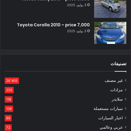
3 يوليو، 2025
Toyota Corolla 2010 – price 7,000
3 يوليو، 2025
تصنيفات
غير مصنف
26٬405
مزادات
255
سلايدر
118
سيارات مستعملة
109
اخبار السيارات
89
عربي وعالمي
72