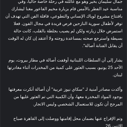
جمال سليمان بخير وهو مع عائلته في رحلة خاصة حاليا، وفي
مناسبة عيد الفطر بالأمس قام بزيارة مخيم الفاعور مغنا ليشارك
بافتتاح مشروع لوياك الإنساني والتطوعي، قافلة الفن التي تهدف أن
توفر لأطفال سورية النازحين فرص فريدة في مجال الفون. فعلا
استمرض خلال زيارته ولكن لم يصيب بجلطة بالقلب، كانت حالة
بسيطة واسترجع صحته بمساعدة زوجته ولا أعتقد إن كان له الوقت
أن يقابل الفنانة أصالة".
يشار إلى أن السلطات اللبنانية أوقفت أصالة في مطار بيروت، يوم
الأحد 25 يونيو، بسبب العثور على كمية من المخدرات أثناء مغادرتها
لبنان.
وأكدت مصادر أمنية لـ "سكاي نيوز عربية" أن أصالة أنكرت معرفتها
بوجود المواد المخدرة معها، وأن الكمية التي تم العثور عليها من
المرجح أن تكون للاستعمال الشخصي وليس الاتجار.
وتم الإفراج عنها بضمان محل إقامتها ووصلت إلى القاهرة صباح
الاثنين 26