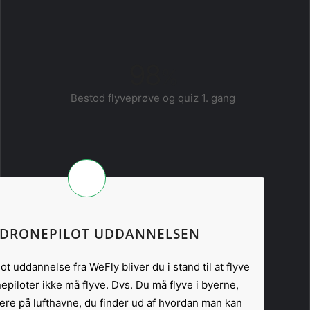
98
%
Bestod flyveprøve og quiz 1. gang
DRONEPILOT UDDANNELSEN
t uddannelse fra WeFly bliver du i stand til at flyve
piloter ikke må flyve. Dvs. Du må flyve i byerne,
ere på lufthavne, du finder ud af hvordan man kan