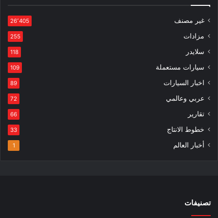
غير مصنف
26٬405
مزادات
255
سلايدر
118
سيارات مستعملة
109
اخبار السيارات
89
عربي وعالمي
72
تقارير
66
خطوط الانتاج
33
أخبار العالم
1
تصنيفات