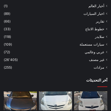
أخبار العالم
(1)
اخبار السيارات
(89)
تقارير
(66)
خطوط الانتاج
(33)
سلايدر
(118)
سيارات مستعملة
(109)
عربي وعالمي
(72)
غير مصنف
(26٬405)
مزادات
(255)
آخر التحديثات