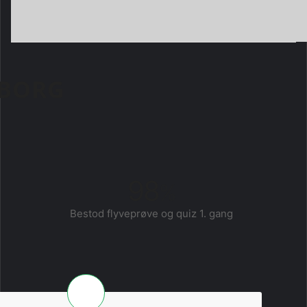
LBORG
98
%
Bestod flyveprøve og quiz 1. gang