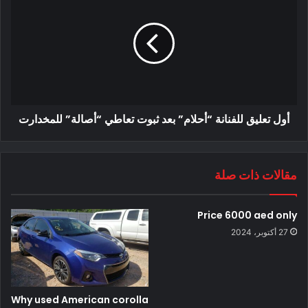
أول تعليق للفنانة “أحلام” بعد ثبوت تعاطي “أصالة” للمخدارت
مقالات ذات صلة
Price 6000 aed only
27 أكتوبر، 2024
Why used American corolla