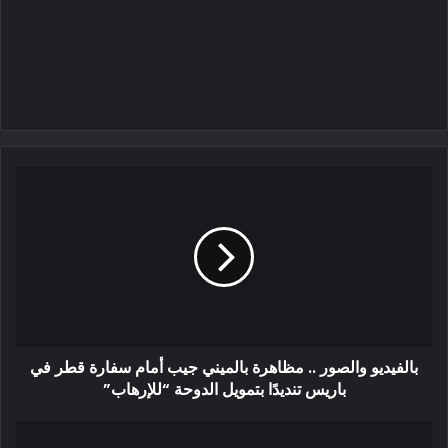
بالفيديو والصور .. مظاهرة بالميني جيب أمام سفارة قطر في
باريس تنديدًا بتمويل الدوحة “للإرهاب”