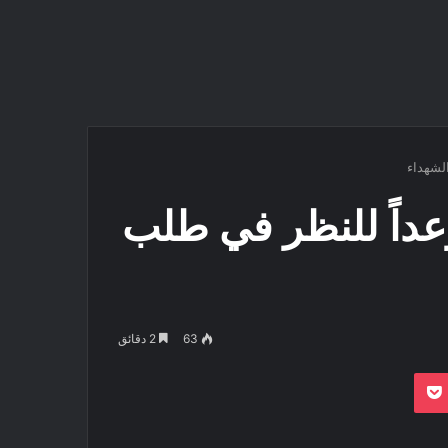
لشهداء
عداً للنظر في طلب
63
2 دقائق
بوكيت