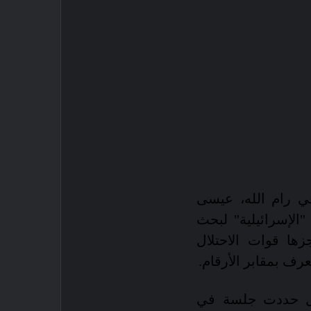
ي رام الله، عيسى
"الإسرائيلية" لبحث
زها قوات الاحتلال
عرف بمقابر الأرقام.
لال حددت جلسة في