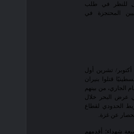
بل للنظر في طلب
نيين المحتجزة في
أكتوبر/ تشرين أول
هيداً بينهم 38 شهيدا فلسطينيًا قتلوا بنيران
ام الجاري، من بينهم
ي عرض البحر خلال
يط الحدودي لقطاع
لحصار عن غزة.
بعة شهداء؛ أقدمهم