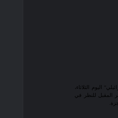
لي" اليوم الثلاثاء،
 المقبل للنظر في
زة.