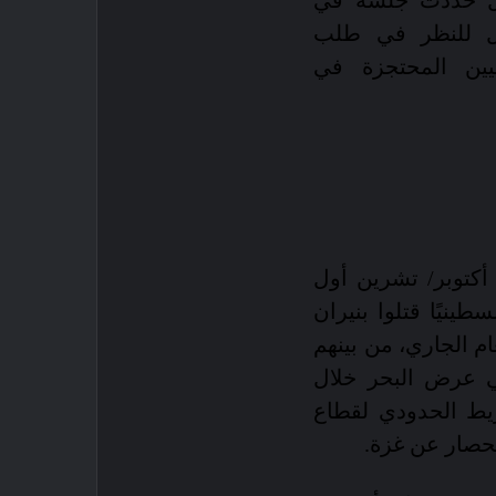
لال حددت جلسة في
بل للنظر في طلب
نيين المحتجزة في
أكتوبر/ تشرين أول
هيداً بينهم 38 شهيدا فلسطينيًا قتلوا بنيران
ام الجاري، من بينهم
ي عرض البحر خلال
يط الحدودي لقطاع
لحصار عن غزة.