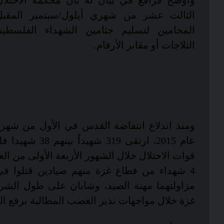
وأوضح قراقع في بيان له بان محكمة الاحت
الثالث عشر من شهري أيلول/سبتمبر المق
المحامين لتسليم جثامين الشهداء الفلسطي
الثلاجات أو مقابر الأرقام.
ومنذ اندلاع انتفاضة القدس في الأول من شهر 
عام 2015، ارتقى 319 ش
قوات الاحتلال خلال الشهور الأربعة الأولى من الع
4 شهداء من قطاع غزة منهم صيادين قتلوا ف
مزاولتهما مهنة الصيد، وشابان على طول الشر
غزة خلال مواجهات نذير الغضب المطالبة برفع ا