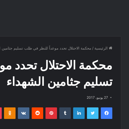
الرئيسية
/
محكمة الاحتلال تحدد موعداً للنظر في طلب تسليم جثامين ا
محكمة الاحتلال تحدد مو
تسليم جثامين الشهداء
27 يونيو، 2017
فيسبوك
تويتر
لينكدإن
‏Tumblr
بينتيريست
‏Reddit
‏VKontakte
Odnoklassniki