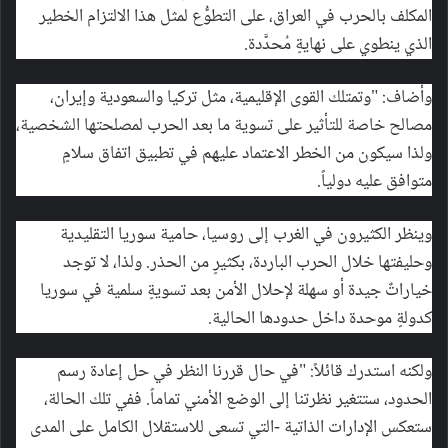
المكلف بالحرب في العراق، على التطوُّع لمثل هذا الالتزام الخطير
الذي ينطوي على نهايةٍ مُحدَّدة.
وأضاف: "وتمتلك القوى الإقليمية، مثل تركيا والسعودية وإيران،
مصالح خاصة للتأثير على تسوية ما بعد الحرب لمصلحتها الشخصية،
ولذا سيكون من الخطر الاعتماد عليهم في تطبيق اتفاق سلامٍ
متوافق عليه دولياً.
وينظر الكثيرون في الغرب إلى روسيا، حامية سوريا التقليدية
وحليفتها خلال الحرب الباردة، بكثيرٍ من الحذر. ولذا، لا توجد
خياراتٌ جيدة أو سهلة لإحلال الأمن بعد تسويةٍ سلمية في سوريا
كدولةٍ موحدة داخل حدودها الحالية.
ولكنه استدرك قائلاً: "في حال قررنا النظر في حل إعادة رسم
الحدود، ستتغير نظرتنا إلى الوضع الأمني تماماً. ففي تلك الحالة،
ستعكس الإدارات الذاتية -التي تسعى للاستقلال الكامل على المدى