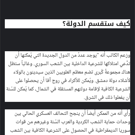
كيف ستقسم الدولة؟
وزعم الكاتب أنه "يوجد عددٌ من الدول الجديدة التي يُمكنها أن
تدَّعي امتلاكها للشرعية الداخلية بين الشعب السوري. وغالباً ستظل
هناك مجموعةٌ كُبرى تضم معظم العلويين الذين سيدينون بالولاء
لأشلاء دولة دمشق. ويُمكن للأكراد في روج آفا أن يحصلوا على
الشرعية الكافية لإقامة دولتهم المستقلة في الشمال، كما يُمكن للسُنة
أن يفعلوا ذلك في الشرق.
رأى أنه من الممكن أيضاً أن ينجح التحالف العسكري الحالي بين
وحدات حماية الشعب الكردية والعرب السُنة وغيرهم من قوات
سوريا الديمقراطية في الحصول على الشرعية الكافية بين الشعب