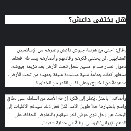
هل يختفي داعش؟
وقال: "حتى مع هزيمة جيوش داعش وغيرهم من الإسلاميين
المشابهين، لن يختفي فكرهم وقادتهم وأنصارهم ببساطة. فمثلما
تحول أنصار صدام حسين للعمل تحت الأرض بعد هزيمة جيوشه،
ستظهر كذلك جماعةٌ سنية متشددة عنيفة جديدة من تحت الأرض،
مدعومةً من الخارج، وعلى نفس القدر من الخطورة.
وأضاف: "بالمثل، يُنظَر إلى فكرة إزاحة الأسد من السلطة على نطاقٍ
واسع باعتبارها حلاً طويل الأمد، لكنَّ فعل ذلك سيدفع الأقليات إلى
البحث عن رجلٍ قوي عِرقي آخر سيقوم بالتفاوض للحفاظ على
الدعم الإيراني/الروسي، رغبةً في حماية شعبه".