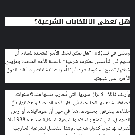
هل تعطي الانتخابات الشرعية؟
ومضى في تساؤلاته: "هل يمكن لخطة الأمم المتحدة للسلام أن
تسهم في التأسيس لحكومةٍ شرعية؟ بالنسبة للأمم المتحدة ومؤيدي
خطتها، تُصبح الحكومة شرعيةً إذا أُجريت انتخابات وصدَّقت الدول
الأخرى على نتيجتها.
وأردف قائلاً: "لا تزال سوريا، التي تُحارب نفسها منذ 6 سنوات،
تحتفظ بشرعيتها الخارجية في نظر الأمم المتحدة وأعضائها، لأنَّ
حلفاءها يعترفون بحدودها، هذا في حين أنَّ صوماليلاند أو أرض
الصومال، التي تتمتع بالسلام والشرعية الداخلية منذ عام 1988، لا
يُعترف بها دولياً كدولةٍ شرعية. وهذا التفضيل للشرعية الخارجية