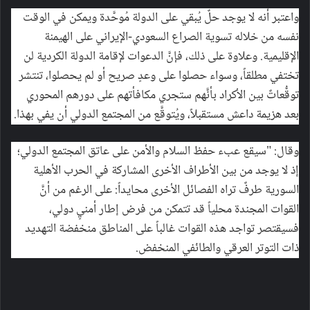
واعتبر أنه لا يوجد حلٌ يُبقي على الدولة مُوحَّدة ويمكن في الوقت
نفسه من خلاله تسوية الصراع السعودي-الإيراني على الهيمنة
الإقليمية. وعلاوة على ذلك، فإنَّ الدعوات لإقامة الدولة الكردية لن
تختفي مطلقاً، وسواء حصلوا على وعدٍ صريح أو لم يحصلوا، تنتشر
توقُّعاتٌ بين الأكراد بأنَّهم ستجري مكافأتهم على دورهم المحوري
بعد هزيمة داعش مستقبلاً، ويُتوقَّع من المجتمع الدولي أن يفي بهذا.
وقال: "سيقع عبء حفظ السلام والأمن على عاتق المجتمع الدولي؛
إذ لا يوجد من بين الأطراف الأخرى المشاركة في الحرب الأهلية
السورية طرفٌ تراه الفصائل الأخرى محايداً: على الرغم من أنَّ
القوات المجندة محلياً قد تتمكن من فرض إطار أمنيٍ دولي،
فسيقتصر تواجد هذه القوات غالباً على المناطق منخفضة التهديد
ذات التوتر العرقي والطائفي المنخفض.