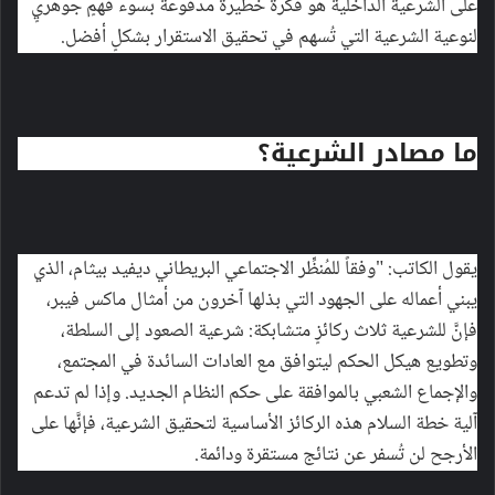
على الشرعية الداخلية هو فكرةٌ خطيرة مدفوعةٌ بسوء فهمٍ جوهريٍ
لنوعية الشرعية التي تُسهم في تحقيق الاستقرار بشكلٍ أفضل.
ما مصادر الشرعية؟
يقول الكاتب: "وفقاً للمُنظِّر الاجتماعي البريطاني ديفيد بيثام، الذي
يبني أعماله على الجهود التي بذلها آخرون من أمثال ماكس فيبر،
فإنَّ للشرعية ثلاث ركائزٍ متشابكة: شرعية الصعود إلى السلطة،
وتطويع هيكل الحكم ليتوافق مع العادات السائدة في المجتمع،
والإجماع الشعبي بالموافقة على حكم النظام الجديد. وإذا لم تدعم
آلية خطة السلام هذه الركائز الأساسية لتحقيق الشرعية، فإنَّها على
الأرجح لن تُسفر عن نتائج مستقرة ودائمة.