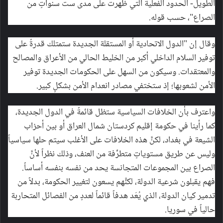
الطويل- الحدود الفعلية التي ظهرت على مدى ست سنواتٍ من
الصراع"، حسب قوله.
وقال إن "الدول الاتحادية أو المستقلة الجديدة ستمتلك قدرةً على
توفير السلام الداخلي أكبر من الخليط الحالي من الأعراق والمصالح
والمعتقدات. وسيكون من السهل على الحكومات الجديدة توفير
الأمن لشعوبها؛ إذ ستختفي مصادر انعدام الأمن بشكلٍ كبير.
واعترف بأن الخلافات السياسية ستظل قائمةً في الدول الجديدة،
كما رأينا في حكومة إقليم كردستان شمال العراق أو بين أحزاب
الشيعة في بغداد، لكنَّ هذه الخلافات على الأغلب سيتم حلها سياسياً
وليس عن طريق مستوياتٍ متطرِّفة من العنف، وذلك نظراً لأنَّ
الصراع بين المجموعات المتجانسة يحد من نفسه بنفسه أساساً.
فهم يقبلون شرعية الدولة، لكنَّهم يسعون لتغيير الحكومة، بدلاً من
تدمير كيان الدولة، الذي يُعَد هدفاً قائماً لعددٍ من الفصائل المتحاربة
حالياً في سوريا.