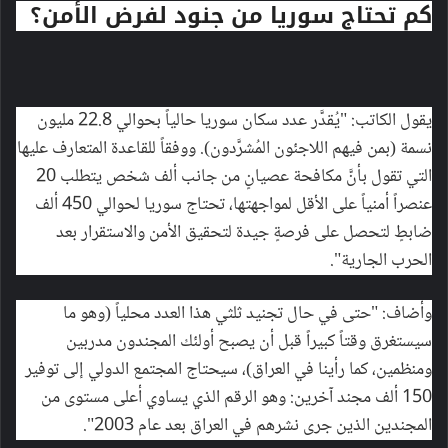
كم تحتاج سوريا من جنود لفرض الأمن؟
يقول الكاتب: "يُقدَّر عدد سكان سوريا حالياً بحوالي 22.8 مليون
نسمة (بمن فيهم اللاجئون المُشرَّدون). ووفقاً للقاعدة المتعارف عليها
التي تقول بأنَّ مكافحة عصيانٍ من جانب ألف شخص يتطلب 20
عنصراً أمنياً على الأقل لمواجهتها، تحتاج سوريا لحوالي 450 ألف
ضابطٍ لتحصل على فرصةٍ جيدة لتحقيق الأمن والاستقرار بعد
الحرب الجارية".
وأضاف: "حتى في حال تجنيد ثلثي هذا العدد محلياً (وهو ما
سيستغرق وقتاً كبيراً قبل أن يصبح أولئك المجندون مدربين
ومنظمين، كما رأينا في العراق)، سيحتاج المجتمع الدولي إلى توفير
150 ألف مجند آخرين: وهو الرقم الذي يساوي أعلى مستوى من
المجندين الذين جرى نشرهم في العراق بعد عام 2003".