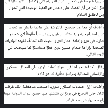
سوريا هاجساً غير صحي للدول الغربية، التي يتعامل الكثير منها في
ظل افتراض أنَّ القضاء على داعش هو العقبة الوحيدة التي تحول
بين تحقيق السلام".
وأضاف أن هذا غير صحيح. فالتركيز على هزيمة داعش هو تحركٌ
دون استراتيجية رأينا مثله من قبل، ويبدو أمراً مألوفاً لأي شخصٍ
شارك في غزو وإعادة إعمار العراق، حيث قام تحالفٌ تقوده الولايات
المتحدة بإزاحة صدام حسين دون خطةٍ متماسكةٍ لما سيحدث في
اليوم التالي.
وقال: "تدفعنا خبراتنا في العراق كقادةٍ بارزين في المجال العسكري
والإنساني للمطالبة بدراسةٍ متأنية لما هو قادم".
وأضاف "إنَّ احتمالات استقرار سوريا أصبحت منخفضة. فقد غرقت
البلاد حتى النخاع في بركةٍ لن تنتشلها منها حسن النوايا الدولية مهما
بلغ حجمها، على حد قوله.