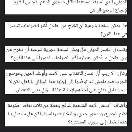
الدولي، الذي لم يعد مستعداً لتقبُّل مستوى الدعم الأجنبي اللازم
لإنجاح الوضع الراهن.
هل يمكن لسلطةٍ شرعية أن تخرج من أطلال أكثر الصراعات تدميراً
في هذا القرن؟
وتساءل الخبير الدولي هل يمكن لسلطةٍ سورية شرعية أن تخرج من
بين أطلال ما يُمكن اعتباره أكثر الصراعات تدميراً في هذا القرن؟
وقال: "لا ريب أنَّ أنصار الانقلاب على الأسد وأولئك الذين يخوضون
الحرب ضد داعش قد توصَّلوا إلى إجابة هذا السؤال بالفعل، لكن لا
يوجد دليلٌ فعليٌ على أخذهم لإجابة هذا السؤال بعين الاعتبار.
وأضاف: "تسعى الأمم المتحدة للدفع بخطةٍ من ثلاث نقاط: حكومة
تضم الجميع، ودستور جدي، وانتخابات رئاسية. لكن هل ستصل بنا
هذه الخطة إلى سوريا المستقرة؟