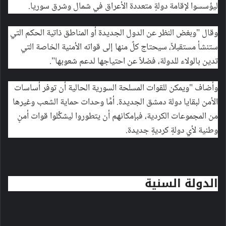
ليؤسسوا لإقامة دولةٍ متعددة الأعراق في شمال وشرق سوريا.
وقال "وبغض النظر عن الدول الجديدة أو المناطق ذاتية الحكم التي
ستنشأ مستقبلاً، سيحتاج كلٌ منها إلى قواته الأمنية الخاصة التي
تدين بالولاء للدولة، فضلاً عن احتياجها لدعم شعوبها".
وأضاف "ويمكن للقوات المسلحة السورية الحالية أن توفر أساسات
الأمن لبقايا دولة دمشق الجديدة. أمَّا وحدات حماية الشعب وغيرها
من المجموعات الكردية، فبإمكانهم أن يتطوروا ليشكِّلوا قوات أمنٍ
وطنية لأي دولةٍ كرديةٍ جديدة.
الدولة السنية