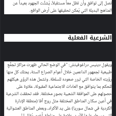
تصل إلى توافقٍ وأن تظل معاً مستقبلاً، يُشتِّت الجهود بعيداً عن
المناهج البديلة التي يُمكن تحقيقها على أرض الواقع.
الشرعية الفعلية
ويقول دينيس دراغوفيتش: "في الوضع الحالي ظهرت مراكز تجمُّعٍ
طبيعية لجمهور الداعمين خلال أعوام الصراع الستة، يمتلك كل منها
رؤيته الخاصة التي تبرر صعوده للسلطة. وتشمل هذه الرؤى هيكلهم
للحكم بما يتوافق مع العادات الاجتماعية المقبولة، علاوة على
حصولهم على الموافقة الشعبية بصورٍ مختلفة. فقد تحققت الشرعية
في أعين سكان المناطق المختلفة مثل روج آفا (منطقة الإدارة
الكردية في شمال سوريا) على يد الأكراد، وبعض المناطق العشوائية
التي يسيطر عليها الأسد، علاوة على مناطق أخرى يُقال إنَّ