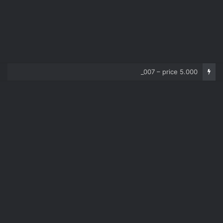
Corolla 2007 – price 5.000