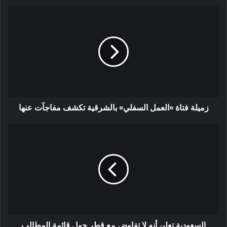
زميلة فتاة «العمل السفلي» بالشرقية تكشف مفاجآت عنها
السعودية تعلن أنه لا تفاوض مع قطر حول قائمة المطالب