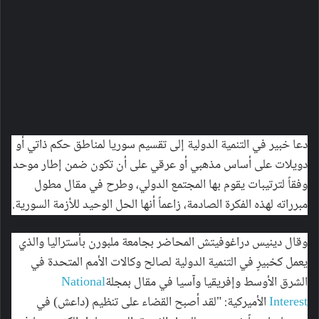
دعا خبير في التنمية الدولية إلى تقسيم سوريا لمناطق حكم ذاتي أو
دويلات على أساس مذهبي أو عرقي على أن تكون ضمن إطار موحد
وفقاً لترتيبات يقوم بها المجتمع الدولي، وطرح في مقال مطول
مبرراته لهذه الفكرة الصادمة، زاعماً أنها الحل الوحيد للأزمة السورية.
وقال دينيس دراغوفيتش المحاضر بجامعة ملبورن بأستراليا والذي
يعمل كخبيرٍ في التنمية الدولية لصالح وكالات الأمم المتحدة في
الشرق الأوسط وإفريقيا وآسيا في مقال بمجلة
National
Interest
الأميركية: "لقد أصبح القضاء على تنظيم (داعش) في