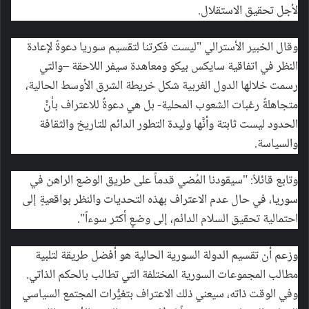
لأجل تحقيق الاستقلال.
وقال الخبير الأسترالي "ليست فكرتنا لتقسيم سوريا دعوةً لإعادة
النظر في اتفاقية سايكس بيكو ومعاهدة سيفر اللاحقة –والتي
رسمت خلالها الدول الغربية شكل خريطة الشرق الأوسط الحالية،
متجاهلةً رغبات الشعوب المحلية- بل هي دعوةٌ للاعتراف بأنَّ
الحدود ليست ثابتة وأنَّها وليدة التطور الدائم للتاريخ والثقافة
والسياسة.
وتابع قائلاً: "سيقودنا المُضي قدماً على طريق الوضع الراهن في
سوريا، في حال عدم الاعتراف بهذه التحديات والنظر بواقعيةٍ إلى
احتمالية تحقيق السلام الدائم، إلى وضعٍ أكثر سوءاً".
وزعم أن تقسيم الدولة السورية الحالية هو أفضل طريقة لتلبية
مطالب المجموعات السورية المختلفة التي تطالب بالحكم الذاتي.
وفي الوقت ذاته، سيعني ذلك الاعتراف بتغيُّرات المجتمع السياسي