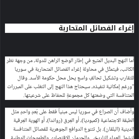
إغراء الفصائل المتحاربة
أما النهج البديل المتبع في إطار الوضع الراهن للدولة، من وجهة نظر
الكاتب، فيتمثَّل في محاولة إغراء الفصائل المتحاربة في سوريا
للتقارب وتشكيل تحالفٍ واسعٍ يحل محل حكومة الأسد. وقال
"ورغم إمكانية تنفيذه، سيحتاج هذا النهج إلى التغلب على المبررات
المتنافسة التي وضعتها كل مجموعةٍ للحفاظ على شرعيتها.
وأضاف أن الصراع في سوريا ليس مبنياً فقط على بُعدٍ واحدٍ مثل
الطبقة الاجتماعية (كمبوديا)، أو العِرق (رواندا)، أو الهوية العِرقية
الدينية (البلقان). بل تتنوع الدوافع الجوهرية للفصائل المتنافسة
لتشمل العداء التاريخي والحرمان الاقتصادي والطموحات الوطنية