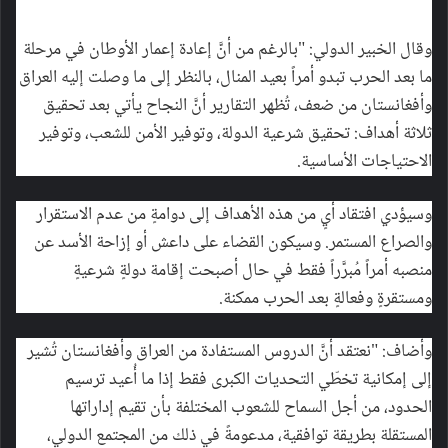
وقال الخبير الدولي: "بالرغم من أنَّ إعادة إعمار الأوطان في مرحلة
ما بعد الحرب تبدو أمراً بعيد المنال، بالنظر إلى ما وصلت إليه العراق
وأفغانستان من ضعف، تُظهر التقارير أنَّ النجاح يأتي بعد تحقيق
ثلاثة أهداف: تحقيق شرعية الدولة، وتوفير الأمن للشعب، وتوفير
الاحتياجات الأساسية.
وسيؤدي افتقاد أيٍ من هذه الأهداف إلى دوامةٍ من عدم الاستقرار
والصراع المستمر. وسيكون القضاء على داعش أو إزاحة الأسد عن
منصبه أمراً مُبرَّراً فقط في حال أصبحت إقامة دولةٍ شرعيةٍ
ومستقرةٍ وفعالةٍ بعد الحرب ممكنة.
وأضاف: "نعتقد أنَّ الدروس المستفادة من العراق وأفغانستان تُشير
إلى إمكانية تخطّي التحديات الكبرى فقط إذا ما أُعيد ترسيم
الحدود، من أجل السماح للشعوب المختلفة بأن تقيم إداراتها
المستقلة بطريقة توافقية، مدعومةً في ذلك من المجتمع الدولي،