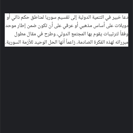
دعا خبير في التنمية الدولية إلى تقسيم سوريا لمناطق حكم ذاتي أو
دويلات على أساس مذهبي أو عرقي على أن تكون ضمن إطار موحد
وفقاً لترتيبات يقوم بها المجتمع الدولي، وطرح في مقال مطول
مبرراته لهذه الفكرة الصادمة، زاعماً أنها الحل الوحيد للأزمة السورية.