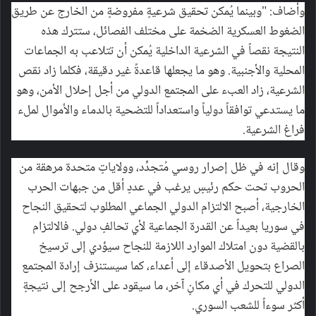
وأضاف: "وبينما يُمكن تحقيق شرعيةٍ مفروضةٍ من الخارج عن طريق
الضغوط العسكرية الضخمة على مختلف الفصائل، ستترك هذه
النتيجة نقصاً في الشرعية الداخلية يُمكن أن تتلاعب به الجماعات
المحلية والأجنبية. وهو ما يجعلها قاعدةً غير دقيقة، فكلما زاد نقص
الشرعية، زاد العبء على المجتمع الدولي من أجل إحلال الأمن، وهو
ما يستدعي توافقاً دولياً واستعداداً للتضحية بالدماء والأموال لملء
فراغ الشرعية.
وقال إنه في ظل إصرار روسي مُتجدِّد، وولاياتٍ متحدة مرهقة من
الحروب تحت حكم رئيسٍ يرغب في عددٍ أقل من جبهات الحرب
الخارجية، أصبح الالتزام الدولي الجماعي المطلوب لتحقيق النجاح
في سوريا بعيداً عن القدرة الجماعية لأي تحالفٍ دولي. فالالتزام
بالقضية دون امتلاك الموارد اللازمة للنجاح سيؤدي إلى ترسيخ
الصراع بتحويل الأصدقاء إلى أعداء، كما سيستنزف إرادة المجتمع
الدولي للتحرك في أي مكانٍ آخر، ما سيقود على الأرجح إلى نتيجةٍ
أكثر سوءاً للشعب السوري.