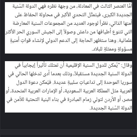
أمَّا العنصر الثالث في المعادلة، من وجهة نظره فهي الدولة السُنية
الجديدة الكبرى، فيتمثَّل التحدي الأكبر في محاولة الحفاظ على
أمنها الذاتي، نظراً لوجود العديد من المجموعات السنية المعارضة
التي تتنوع أطيافها من داعش وصولاً إلى الجيش السوري الحر الأكثر
علمانية. وهنا ستظهر الحاجة إلى الدعم الدولي لإنشاء قواتٍ أمنيةٍ
مسؤولةٍ وممثلةٍ للبلاد.
وقال: "يُمكن للدول السنية الإقليمية أن تمتلك تأثيراً إيجابياً في
الدولة السنية الجديدة مستقبلاً، وذلك بعدما أدى تدخلها الحالي في
سوريا الموحدة إلى تداعياتٍ سلبيةٍ عديدة. فيُمكن دعوة الدول
العربية مثل المملكة العربية السعودية، أو الإمارات العربية المتحدة، أو
مصر، أو الأردن لتولي زمام المبادرة في بناء البنية التحتية للأمن في
الدولة السُنية الجديدة.