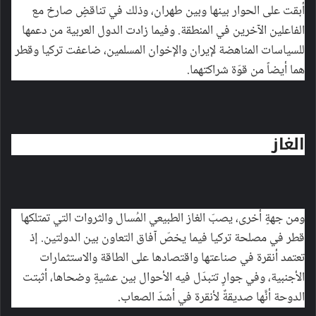
أبقت على الحوار بينها وبين طهران، وذلك في تناقضٍ صارخ مع
الفاعلين الآخرين في المنطقة. وفيما زادت الدول العربية من دعمها
للسياسات المناهضة لإيران والإخوان المسلمين، ضاعفت تركيا وقطر
هما أيضاً من قوّة شراكتهما.
الغاز
ومن جهةٍ أخرى، يصبّ الغاز الطبيعي المُسال والثروات التي تمتلكها
قطر في مصلحة تركيا فيما يخصّ آفاق التعاون بين الدولتين. إذ
تعتمد أنقرة في صناعتها واقتصادها على الطاقة والاستثمارات
الأجنبية، وفي جوارٍ تتبدّل فيه الأحوال بين عشيةٍ وضحاها، أثبتت
الدوحة أنَّها صديقةٌ لأنقرة في أشدّ الصعاب.