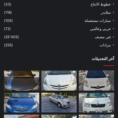
خطوط الانتاج
(33)
سلايدر
(118)
سيارات مستعملة
(109)
عربي وعالمي
(72)
غير مصنف
(26٬405)
مزادات
(255)
آخر التحديثات