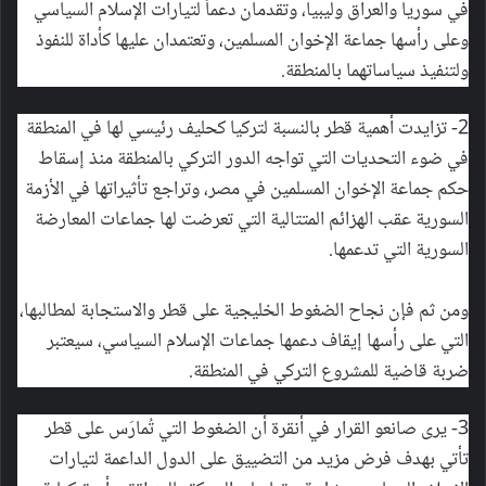
في سوريا والعراق وليبيا، وتقدمان دعماً لتيارات الإسلام السياسي
وعلى رأسها جماعة الإخوان المسلمين، وتعتمدان عليها كأداة للنفوذ
ولتنفيذ سياساتهما بالمنطقة.
2- تزايدت أهمية قطر بالنسبة لتركيا كحليف رئيسي لها في المنطقة
في ضوء التحديات التي تواجه الدور التركي بالمنطقة منذ إسقاط
حكم جماعة الإخوان المسلمين في مصر، وتراجع تأثيراتها في الأزمة
السورية عقب الهزائم المتتالية التي تعرضت لها جماعات المعارضة
السورية التي تدعمها.
ومن ثم فإن نجاح الضغوط الخليجية على قطر والاستجابة لمطالبها،
التي على رأسها إيقاف دعمها جماعات الإسلام السياسي، سيعتبر
ضربة قاضية للمشروع التركي في المنطقة.
3- يرى صانعو القرار في أنقرة أن الضغوط التي تُمارَس على قطر
تأتي بهدف فرض مزيد من التضييق على الدول الداعمة لتيارات