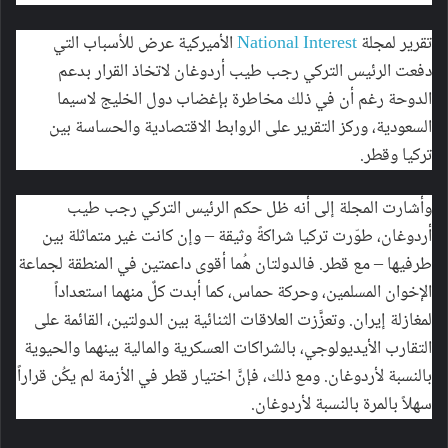
تقرير لمجلة
National Interest
الأميركية عرض للأسباب التي
دفعت الرئيس التركي رجب طيب أردوغان لاتخاذ القرار بدعم
الدوحة رغم أن في ذلك مخاطرة بإغضاب دول الخليج لاسيما
السعودية، وركز التقرير على الروابط الاقتصادية والحساسة بين
تركيا وقطر.
وأشارت المجلة إلى أنه ظل حكم الرئيس التركي رجب طيب
أردوغان، طوّرت تركيا شراكةً وثيقة – وإن كانت غير متماثلة بين
طرفيها – مع قطر. فالدولتان هُما أقوى داعمتين في المنطقة لجماعة
الإخوان المسلمين، وحركة حماس، كما أبدت كلٌ منهما استعداداً
لمغازلة إيران. وتعزَّزت العلاقات الثنائية بين الدولتين، القائمة على
التقارب الأيديولوجي، بالشراكات العسكرية والمالية بينهما والحيوية
بالنسبة لأردوغان. ومع ذلك، فإنَّ اختيار قطر في الأزمة لم يكُن قراراً
سهلاً بالمرة بالنسبة لأردوغان.