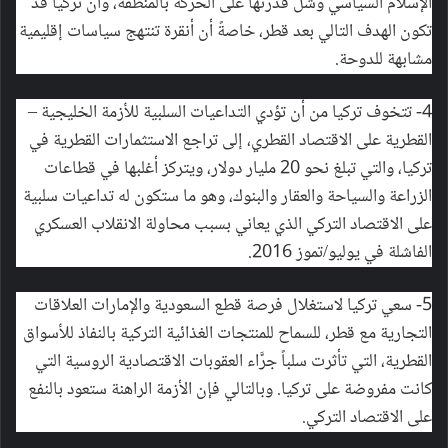
الإسلام السياسي وشل قدرتها على الحركة بالمنطقة، وأن تركيا قد
تكون الهدف التالي بعد قطر، خاصةً أن أنقرة تنتهج سياسات إقليمية
مشابهة للدوحة.
4- تتخوف تركيا من أن تؤدي التداعيات السلبية للأزمة الخليجية –
القطرية على الاقتصاد القطري، إلى تراجع الاستثمارات القطرية في
تركيا، والتي تبلغ نحو 20 مليار دولار، ويتركز أغلبها في قطاعات
الزراعة والسياحة والعقار والبنوك، وهو ما ستكون له تداعيات سلبية
على الاقتصاد التركي الذي يعاني بسبب محاولة الانقلاب العسكري
الفاشلة في يوليو/تموز 2016.
5- سعي تركيا لاستغلال فرصة قطع السعودية والإمارات العلاقات
التجارية مع قطر، للسماح للمنتجات الغذائية التركية بالنفاذ للأسواق
القطرية، التي تأثرت سلباً جرَّاء العقوبات الاقتصادية الروسية التي
كانت مفروضة على تركيا. وبالتالي فإن الأزمة الراهنة ستعود بالنفع
على الاقتصاد التركي.