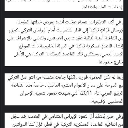
بإمدادات الماء والطعام.
وفي أكثر التطوّرات أهمية، عجّلت أنقرة بعرض خطتها المؤجلة
لإرسال قوّاتٍ تركية إلى قطر للتصويت أمام البرلمان التركي، كجزءٍ
من اتفاقية أمنية ثنائية عُقِدت بين الطرفين، وتقضي بالإشراف على
إنشاء قاعدةٍ عسكرية تركية في الدولة الخليجية ذات الموقع
الاستراتيجي، وستكون تلك القاعدة العسكرية التركية هي الأولى
خارج حدودها.
ربما لم تكن الخطوة فورية، لكنَّها جاءت متّسقة مع التواصل التركي
مع الدوحة على مدار الأعوام العشرة الماضية، خاصةً منذ انتفاضة
الربيع العربي عام 2011، التي شهدت صعود شعبية الإخوان
المسلمين الإقليمية.
وفي حين يُعتقَد أنَّ النفوذ الإيراني المتنامي في المنطقة قد عجّل
من اتفاقية القاعدة العسكرية التركية في قطر، فإنَّ كلتا الدولتين