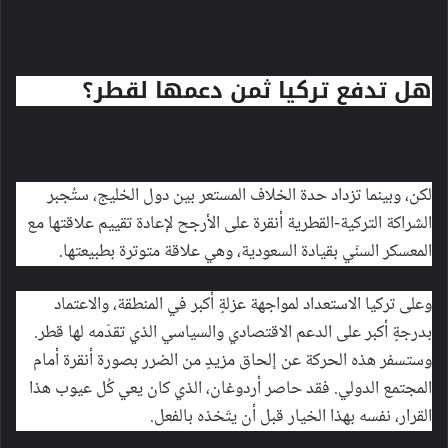
هل تدفع تركيا ثمن دعمها لقطر؟
لكن، وبينما تزداد حدة الخلاف المستعر بين دول الخليج، ستُجبر
الشراكة التركية-القطرية أنقرة على الأرجح لإعادة تقييم علاقتها مع
المعسكر السنّي بقيادة السعودية، وهي علاقة متوترة بطبيعتها.
وعلى تركيا الاستعداد لمواجهة عزلةٍ أكبر في المنطقة، والاعتماد
بدرجةٍ أكبر على الدعم الاقتصادي والسياسي الذي تقدّمه لها قطر.
وستسفر هذه الحركة عن إلحاق مزيدٍ من الضرر بصورة أنقرة أمام
المجتمع الدولي. فقد حاصر أردوغان، الذي كان يعي كُل عيوب هذا
القرار، نفسه بهذا الخيار قبل أن يتّخذه بالفعل.