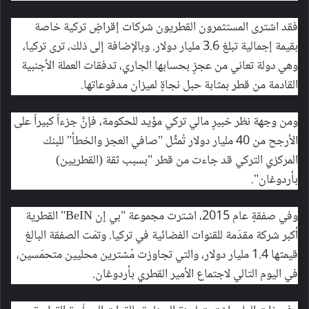
فقد اشترى المستثمرون القطريون شركات إقراضٍ تركية خاصة
بقيمة إجمالية تبلغ 3.6 مليار دولار. وبالإضافة إلى ذلك، ترى تركيا،
وهي دولة تعاني من عجزٍ بحسابها الجاري، تدفقات العملة الأجنبية
القادمة من قطر بمثابة حبل نجاةٍ لميزان مدفوعاتها.
ومن وجهة نظر خبيرٍ مالي تركي مؤيد للحكومة، فإنَّ جزءاً كبيراً على
الأرجح من 40 مليار دولار تُمثِّل "صافي العجز والخطأ" للبنك
المركزي التركي قد جاءت من قطر "بسبب ثقة (القطريين)
بأردوغان".
وفي صفقةٍ عام 2015، اشترت مجموعة "بي إن BeIN" القطرية
أكبر شركة مقدّمة للقنوات الفضائية في تركيا. وتمّت الصفقة البالغ
قيمتها 1.4 مليار دولار، والتي تجاوزت مُشترين محليين متحمّسين،
في اليوم التالي لاجتماع الأمير القطري بأردوغان.