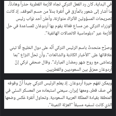
في البداية، كان رد الفعل التركي تجاه الأزمة القطرية حذراً وهادئاً،
ما أشار إلى شعور بالمأزق في أنقرة بدلاً من حسم الموقف. إذ كانت
تصريحات المسؤولين الأتراك متوازنة، وأعلن أحد نوّاب رئيس
الوزراء التركي عن مساعٍ فعّالة يقوم بها أردوغان للمساعدة في حلّ
الأزمة عبر "دبلوماسية الاتصالات الهاتفية".
وصرَّح متحدثٌ باسم الرئيس التركي أنَّه على دول الخليج ألّا تبني
علاقاتها على "الأخبار الكاذبة والشائعات"، وأن تحلّ النزاع "بما
يتماشى مع روح شهر رمضان المبارك". وقال صحفي تركي إنَّ
أردوغان ممزقٌ بين السعوديين والقطريين.
ويمكن تفهّم حيرة أردوغان. إذ يعلم الرئيس التركي جيداً أنَّ وقوفه
في صفّ قطر، ومعها إيران، سيعني استبعاده من المعسكر السنّي في
المنطقة بقيادة المملكة العربية السعودية. وتحاول أنقرة عَكس وضعها
الذي كانت تسمّيه مسبقاً "العزلة الثمينة".