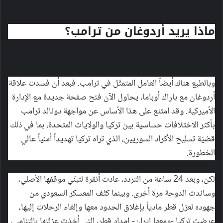
ماذا يريد أردوغان من ترامب؟
وبالطبع هناك أيضاً العامل المتمثّل في ترامب. فبعد أن فسدت علاقة
أردوغان مع باراك أوباما، يحاول الآن فتح صفحة جديدة مع الإدارة
الأميركية. وقد امتنع على هذا الأساس عن مواجهة دونالد ترامب
بأكثر الاختلافات حساسية بين تركيا والولايات المتحدة، بما في ذلك
قضيّة تسليح الأكراد السوريين، الذي تراه تركيا تهديداً أمنياً عالي
الخطورة.
لكن، وبعد 24 ساعة من التردد، عادت أنقرة لتبنّي موقفها الأصلي،
وساندت الدوحة مرة أخرى. وبينما كثّف المعسكر السعودي من
جهوده لعزل قطر مادياً بإغلاق الحدود معها وإلغاء الرحلات إليها،
عرضت تركيا -ومعها إيران- إمداد قطر، التي أخذت عزلتها بالتنامي،