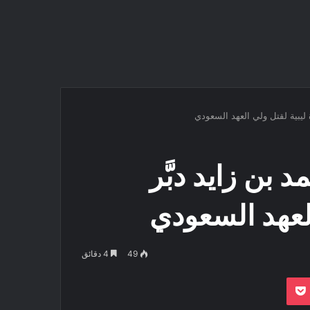
ليبية لقتل ولي العهد السعودي
بن زايد دبَّر
العهد السعودي
49
4 دقائق
بوكيت