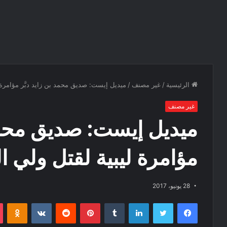
الرئيسية
/
غير مصنف
/
ميديل إيست: صديق محمد بن زايد دبَّر مؤامرة 
غير مصنف
ميديل إيست: صديق محمد 
مؤامرة ليبية لقتل ولي 
28 يونيو، 2017
فيسبوك
تويتر
لينكدإن
‏Tumblr
بينتيريست
‏Reddit
‏VKontakte
Odnoklassniki