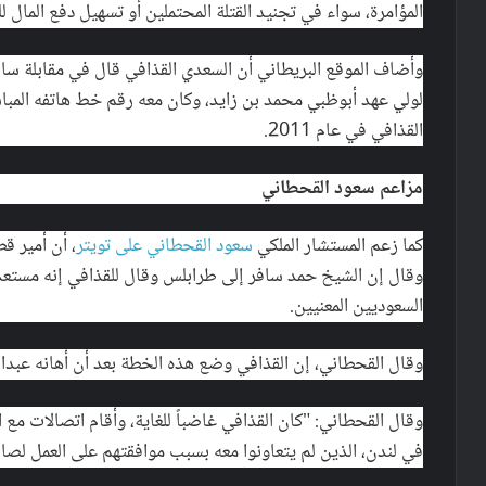
المؤامرة، سواء في تجنيد القتلة المحتملين أو تسهيل دفع المال 
لولي عهد أبوظبي محمد بن زايد، وكان معه رقم خط هاتفه المباش
القذافي في عام 2011.
مزاعم سعود القحطاني
كما زعم المستشار الملكي
سعود القحطاني على تويتر
، أن أمير ق
وقال إن الشيخ حمد سافر إلى طرابلس وقال للقذافي إنه مستعد 
السعوديين المعنيين.
وقال القحطاني، إن القذافي وضع هذه الخطة بعد أن أهانه عبدالل
وقال القحطاني: "كان القذافي غاضباً للغاية، وأقام اتصالات مع 
في لندن، الذين لم يتعاونوا معه بسبب موافقتهم على العمل لصا