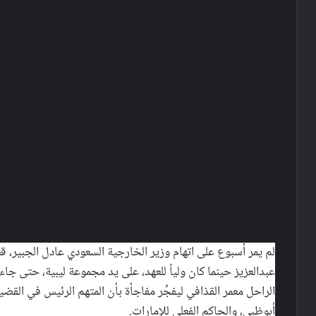
لم يمر أسبوع على اتهام وزير الخارجية السعودي عادل الجبير، قط
عبدالعزيز حينما كان ولياً للعهد، على يد مجموعة ليبية، حتى ج
الراحل معمر القذافي ليفجِّر مفاجأة بأن المتهم الرئيس في القض
أبوظبي، والحاكم الفعلي للإمارات.