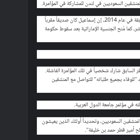
للمنشقين السعوديين في لندن للمشاركة في المؤامرة.
وأضاف الموقع البريطاني أن السعدي القذافي قال في مقابلة سابقة في عام 2014، إن إسماعيل كان صديقاً مقرباً
ر، كما مُنح الجنسية الإماراتية بعد سقوط حكومة
طر السابق شارك شخصياً في تلك المؤامرة الفاشلة.
"للوفاء بجميع طلباته" للتواصل مع المنشقين
ه في مؤتمر جامعة الدول العربية.
المنشقين السعوديين، وتحديداً أولئك الذين يعيشون
لح أمير قطر حمد بن خليفة".