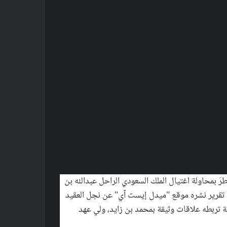
رَ بمحاولة اغتيال الملك السعودي الراحل عبدالله بن
اء تقرير نشره موقع "ميدل إيست آي" عن نجل العقيد
ية تربطه علاقات وثيقة بمحمد بن زايد، ولي عهد