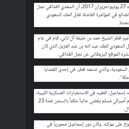
البريطاني، الثلاثاء 27 يونيو/حزيران 2017، أن السعدي القذافي نجل
ضالع في المؤامرة الفاشلة لقتل الملك السعودي
تحدة.
أمير قطر الشيخ حمد بن خليفة آل ثاني، قام في عام
هل السعودي الملك عبد الله بن عبد العزيز، الذي كان
ا نشره الموقع البريطاني عن نجل القذافي.
ي السعودية، والذي تدعمه قطر، في إحدى القضايا
مكة".
سماعيل، العقيد في الاستخبارات العسكرية الليبية،
والجاسوس الليبي موسى كوسا، وعبد الرحمن العمودي، وهو زعيم أميركي مسلم يقضي حالياً حكماً بالسجن لمدة 23
ل.
خ على موكبه. وكان دور إسماعيل محورياً في