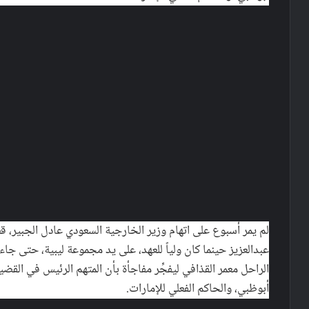
لم يمر أسبوع على اتهام وزير الخارجية السعودي عادل الجبير، قط
عبدالعزيز حينما كان ولياً للعهد، على يد مجموعة ليبية، حتى ج
الراحل معمر القذافي ليفجِّر مفاجأة بأن المتهم الرئيس في القض
أبوظبي، والحاكم الفعلي للإمارات.