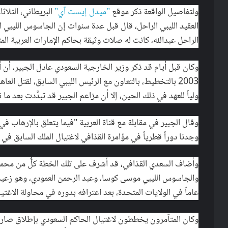
ولتفاصيل الواقعة ذكر موقع
"ميدل إيست آي"
العقيد الليبي الراحل، قال قبل عدة سنوات إن الجاسوس الليبي ال
الراحل عبدالله، كانت له صلات وثيقة بحاكم الإمارات العربية الم
وكان قبل أيام قد ذكر وزير الخارجية السعودي عادل الجبير، أن 
2003 بالتخطيط، بالتعاون مع الرئيس الليبي السابق، لقتل العا
ولياً للعهد في ذلك الحين، إلا أن مزاعم الجبير قد تبدَّدت بعد م
وقال الجبير في مقابلة مع قناة العربية "فيما يتعلق بالإرهاب ف
وجدنا دوراً قطرياً في مؤامرة القذافي لاغتيال الملك السابق في 
وأضاف السعدي القذافي، قد أشرف على تلك الخطة كلٌّ من محمد إ
عاماً في الولايات المتحدة، بعد اعترافه بدوره في محاولة الاغتيا
وكان المتآمرون يخططون لاغتيال الحاكم السعودي بإطلاق صارو