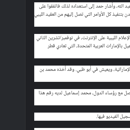
 الله، وأشار حمد إلى استعداده لذلك فاتفقوا على
 بتنفيذ كل الأوامر التي تصل إليهم من العقيد الليبي
إعلام الليبية على الإنترنت، في نوفمبر/تشرين الثاني
ماعيل بالإمارات العربية المتحدة، التي تعادي قطر
إماراتية، ويعيش في أبو ظبي. وقد أخذه محمد بن
 مع رؤساء الدول، محمد إسماعيل لديه رقم هذا