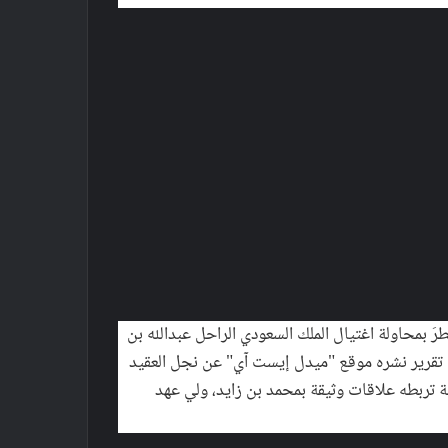
رَ بمحاولة اغتيال الملك السعودي الراحل عبدالله بن
اء تقرير نشره موقع "ميدل إيست آي" عن نجل العقيد
ية تربطه علاقات وثيقة بمحمد بن زايد، ولي عهد