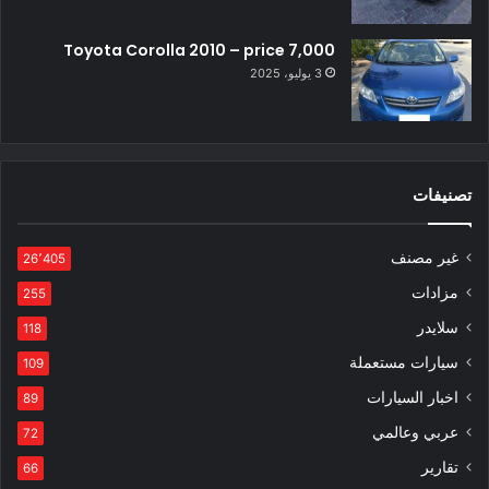
Toyota Corolla 2010 – price 7,000
3 يوليو، 2025
تصنيفات
غير مصنف
26٬405
مزادات
255
سلايدر
118
سيارات مستعملة
109
اخبار السيارات
89
عربي وعالمي
72
تقارير
66