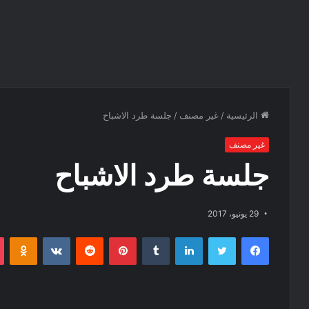
الرئيسية
/
غير مصنف
/
جلسة طرد الاشباح
غير مصنف
جلسة طرد الاشباح
29 يونيو، 2017
فيسبوك
تويتر
لينكدإن
‏Tumblr
بينتيريست
‏Reddit
‏VKontakte
Odnoklassniki