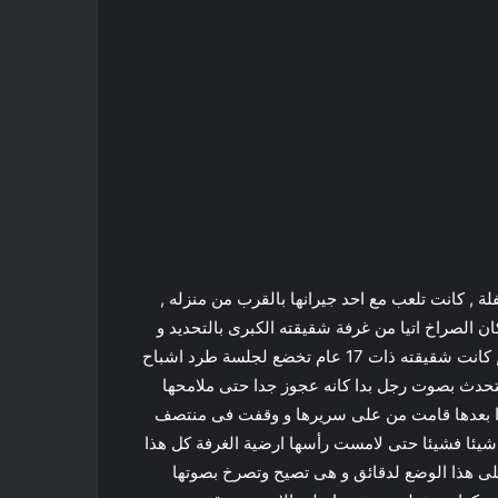
 , كانت تلعب مع احد جيرانها بالقرب من منزله ,
الصراخ اتيا من غرفة شقيقته الكبرى بالتحديد و
عندما دخلتها رات مالم تستطع نسيانه ابدا حتى مع مرور سنوات , كانت شقيقته ذات 17 عام تخضع لجلسة طرد اشباح
تحدث بصوت رجل بدا كانه عجوز جدا حتى ملامحها
يدا بعدها قامت من على سريرها و وقفت فى منتصف
شيئا فشيئا حتى لامست رأسها ارضية الغرفة كل هذا
لى هذا الوضع لدقائق و هى تصيح وتصرخ بصوتها