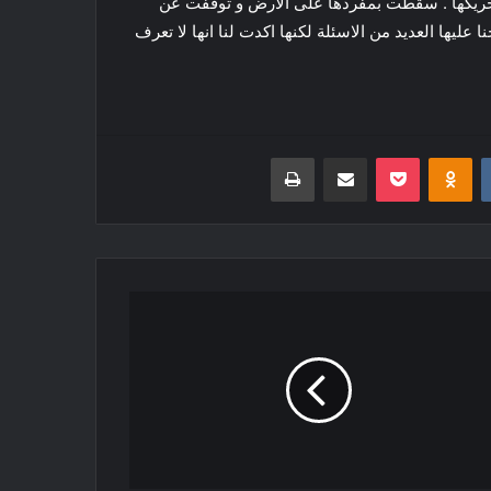
حاولات اليائسة لتحريكها . سقطت بمفردها على الارض و توقفت عن
عليها العديد من الاسئلة لكنها اكدت لنا انها لا تعرف
‏VKontakte
Odnoklassniki
بوكيت
مشاركة عبر البريد
طباعة