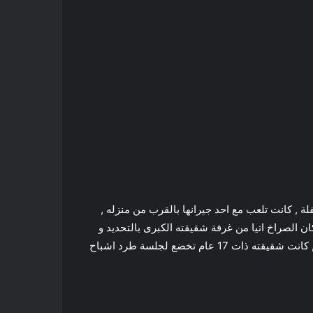
 , كانت تلعب مع احد جيرانها بالقرب من منزله ,
الصراخ اتيا من غرفة شقيقته الكبرى بالتحديد و
عندما دخلتها رات مالم تستطع نسيانه ابدا حتى مع مرور سنوات , كانت شقيقته ذات 17 عام تخضع لجلسة طرد اشباح