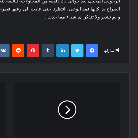
الرجولى المخيف بعد حوالى 20 دقيقة من الم
الصراخ بدا كانها فقد الوعى , انتظرنا حتى عادت الى وعيها فطرحنا 
و لم تشعر ولا تتذكر اى شىء مما حدث .
فيسبوك
تويتر
لينكدإن
‏Tumblr
بينتيريست
‏Reddit
شاركها