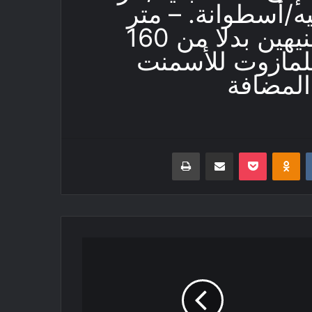
از من 15 إلى 30 جنيه/أسطوانة. – متر
الغاز للسيارات وصل إلى جنيهين بدلا من 160
 للطن للمازوت للأسمنت
المضافة
‏VKontakte
Odnoklassniki
بوكيت
مشاركة عبر البريد
طباعة