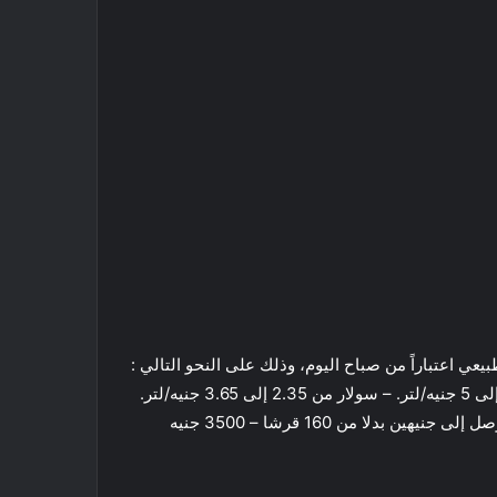
يعي اعتباراً من صباح اليوم، وذلك على النحو التالي :
– البنزين 80 من 2.35 إلى 3.65 جنيه/لتر. – البنزين 92 من 3.5 إلى 5 جنيه/لتر. – سولار من 2.35 إلى 3.65 جنيه/لتر.
– البوتاجاز من 15 إلى 30 جنيه/أسطوانة. – متر الغاز للسيارات وصل إلى جنيهين بدلا من 160 قرشا – 3500 جنيه