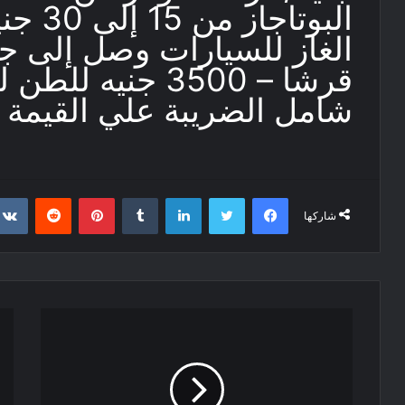
البوتاج
قرشا – 3500 جنيه
شامل الضريبة علي القيمة 
فيسبوك
تويتر
لينكدإن
‏Tumblr
بينتيريست
‏Reddit
شاركها