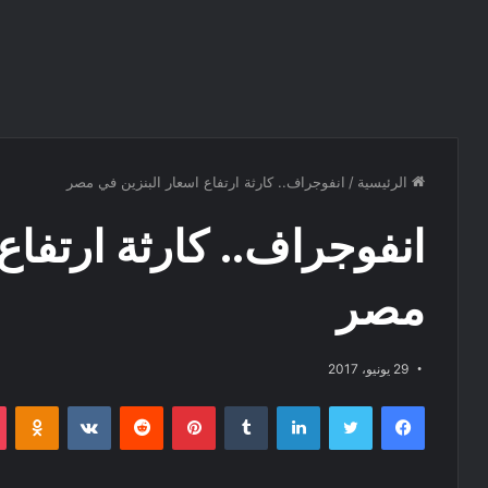
الرئيسية
/
انفوجراف.. كارثة ارتفاع اسعار البنزين في مصر
انفوجراف.. كارثة ارتفاع
مصر
29 يونيو، 2017
فيسبوك
تويتر
لينكدإن
‏Tumblr
بينتيريست
‏Reddit
‏VKontakte
Odnoklassniki