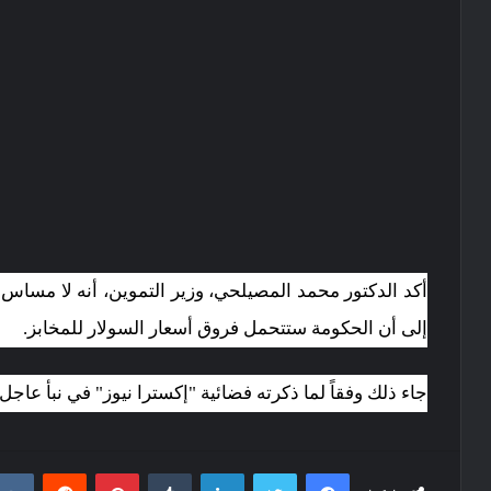
أكد الدكتور محمد المصيلحي، وزير التموين، أنه لا مساس بس
إلى أن الحكومة ستتحمل فروق أسعار السولار للمخابز.
جاء ذلك وفقاً لما ذكرته فضائية "إكسترا نيوز" في نبأ عاجل.
فيسبوك
تويتر
لينكدإن
‏Tumblr
بينتيريست
‏Reddit