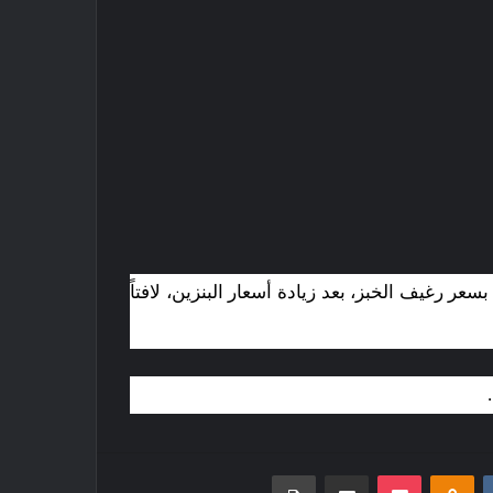
عر رغيف الخبز، بعد زيادة أسعار البنزين، لافتاً
‏VKontakte
Odnoklassniki
بوكيت
مشاركة عبر البريد
طباعة