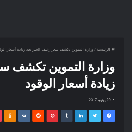
الرئيسية
/
وزارة التموين تكشف سعر رغيف الخبز بعد زيادة أسعار الوق
وزارة التموين تكشف سع
زيادة أسعار الوقود
29 يونيو، 2017
فيسبوك
تويتر
لينكدإن
‏Tumblr
بينتيريست
‏Reddit
‏VKontakte
Odnoklassniki