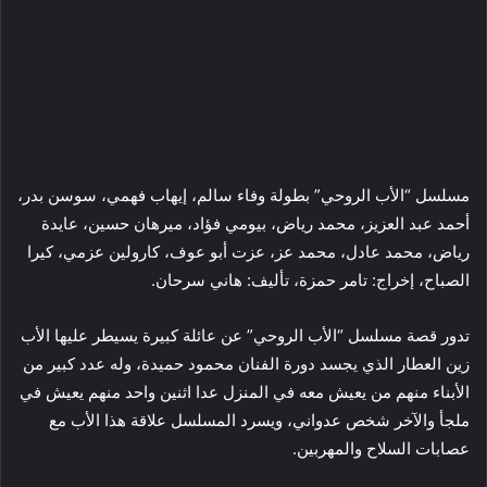
مسلسل “الأب الروحي” بطولة وفاء سالم، إيهاب فهمي، سوسن بدر،
أحمد عبد العزيز، محمد رياض، بيومي فؤاد، ميرهان حسين، عايدة
رياض، محمد عادل، محمد عز، عزت أبو عوف، كارولين عزمي، كيرا
الصباح، إخراج: تامر حمزة، تأليف: هاني سرحان.
تدور قصة مسلسل “الأب الروحي” عن عائلة كبيرة يسيطر عليها الأب
زين العطار الذي يجسد دورة الفنان محمود حميدة، وله عدد كبير من
الأبناء منهم من يعيش معه في المنزل عدا اثنين واحد منهم يعيش في
ملجأ والآخر شخص عدواني، ويسرد المسلسل علاقة هذا الأب مع
عصابات السلاح والمهربين.