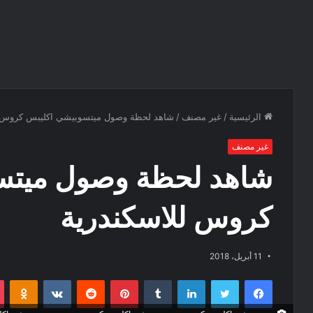
الرئيسية
/
غير مصنف
/
شاهد لحظة وصول ميتسوبيشي اكليبس كروس ل
غير مصنف
شاهد لحظة وصول ميتس
كروس للاسكندرية
11 أبريل، 2018
فيسبوك
تويتر
لينكدإن
‏Tumblr
بينتيريست
‏Reddit
‏VKontakte
Odnoklassniki