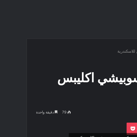
لاسكندرية
وبيشي اكليبس
79
دقيقة واحدة
بوكيت