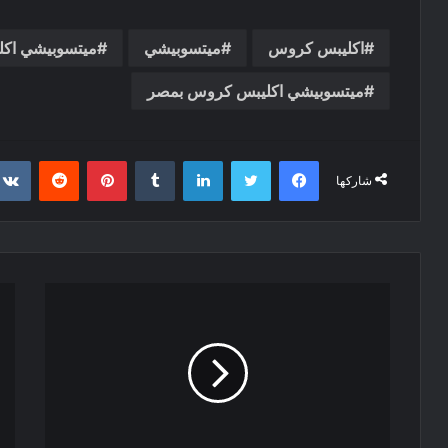
اكليبس كروس
ميتسوبيشي
ميتسوبيشي اك
ميتسوبيشي اكليبس كروس بمصر
فيسبوك
تويتر
لينكدإن
‏Tumblr
بينتيريست
‏Reddit
شاركها