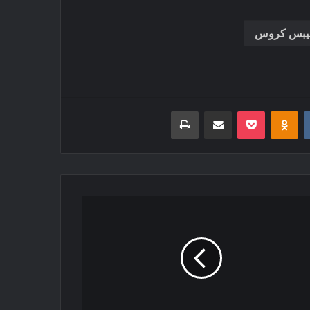
ليبس كروس
‏VKontakte
Odnoklassniki
بوكيت
مشاركة عبر البريد
طباعة