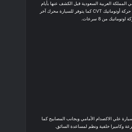
 المملكة العربية السعودية قبل الكشف عنها بأيام
في مصر. ومن المقرر توفر السيارة بمحرك 1.5 لتر تيربو مع ناقل حركة أوتوماتيك CVT كما يتوفر للسيارة محرك آخر
ية في جسم السيارة علي الاكصدام الأمامي وبجانب المصابيح كما