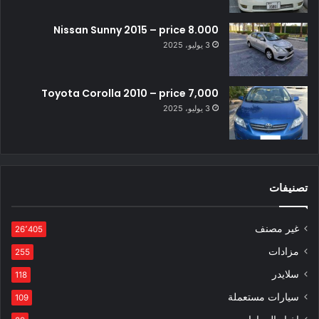
Nissan Sunny 2015 – price 8.000
3 يوليو، 2025
Toyota Corolla 2010 – price 7,000
3 يوليو، 2025
تصنيفات
غير مصنف
26٬405
مزادات
255
سلايدر
118
سيارات مستعملة
109