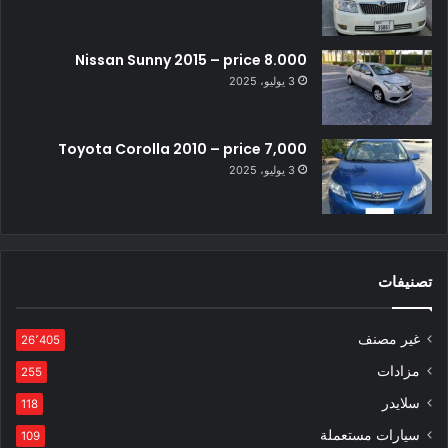
Nissan Sunny 2015 – price 8.000
3 يوليو، 2025
Toyota Corolla 2010 – price 7,000
3 يوليو، 2025
تصنيفات
غير مصنف
26٬405
مزادات
255
سلايدر
118
سيارات مستعملة
109