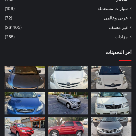
سيارات مستعملة
(109)
عربي وعالمي
(72)
غير مصنف
(26٬405)
مزادات
(255)
آخر التحديثات