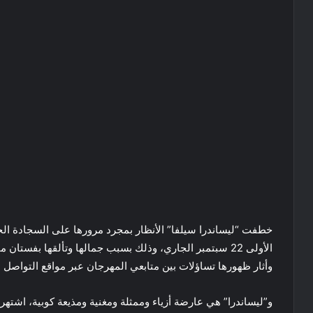
خطفت “ليساندرا سيلفا” الأنظار بمجرد مرورها على السجادة الحم
الأولى 22 سبتمبر الجاري، وذلك بسبب جمالها وتألقها بفستان مختلف أبرز جمالها ورشاقتها.
وأثار ظهورها تساؤلات بين متابعي المهرجان عبر مواقع التواصل ال
و”ليساندرا” هي عارضة أزياء وممثلة ومغنية ومذيعة كوبية، اشتهرت