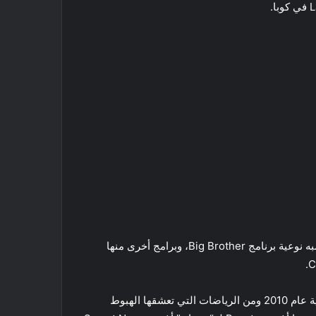
وشاركت في برنامج تليفزيون الواقع Doble Tentación الذي يشبه نوعية برنامج Big Brother، وبرامج أخرى منها
وحصلت على المركز الثاني في مسابقة ملكة جمال أتلتيكو الدولية عام 2010 ومن الرياضات التي تعشقها الهبوط