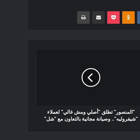
‏VKontakte
Odnoklassniki
بوكيت
مشاركة عبر البريد
طباعة
"المنصور" تطلق "أصلي ومش غالي" لعملاء
"شيفروليه".. وصيانة مجانية بالتعاون مع "شل"