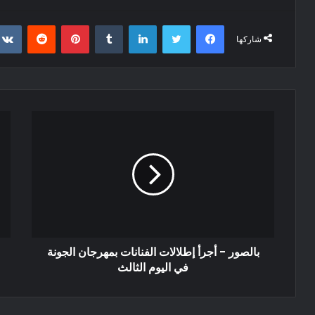
فيسبوك
تويتر
لينكدإن
‏Tumblr
بينتيريست
‏Reddit
شاركها
بالصور - أجرأ إطلالات الفنانات بمهرجان الجونة
في اليوم الثالث