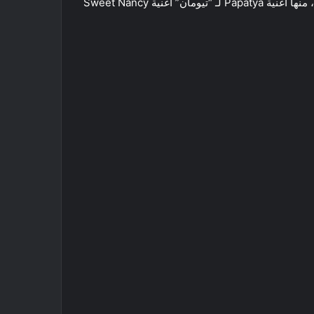
بالمظلات واليوجا، وشاركت أيضًا في العديد من الأغاني المصورة، منها أغنية Papatya لـ “تيومان” أغنية Sweet Nancy