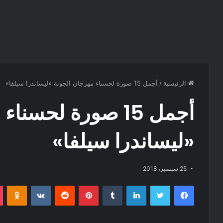
الرئيسية
/
أجمل 15 صورة لحسناء مهرجان الجونة «ليساندرا سيلفا»
أجمل 15 صورة لحسن
«ليساندرا سيلفا»
25 سبتمبر، 2018
فيسبوك
تويتر
لينكدإن
‏Tumblr
بينتيريست
‏Reddit
‏VKontakte
Odnoklassniki