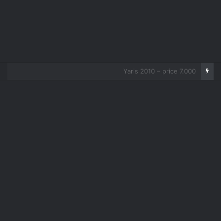
Corolla 2007 – price 5.000