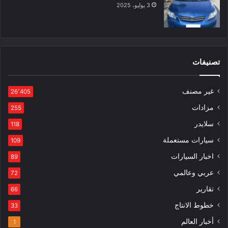
3 يوليو، 2025
تصنيفات
غير مصنف
26٬405
مزادات
255
سلايدر
118
سيارات مستعملة
109
اخبار السيارات
89
عربي وعالمي
72
تقارير
66
خطوط الانتاج
33
أخبار العالم
1