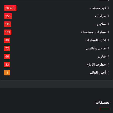
غير مصنف
26٬405
مزادات
255
سلايدر
118
سيارات مستعملة
109
اخبار السيارات
89
عربي وعالمي
72
تقارير
66
خطوط الانتاج
33
أخبار العالم
1
تصنيفات