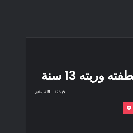
 وربته 13 سنة
126
4 دقائق
بوكيت