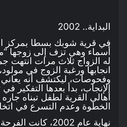
البداية.. 2002
في قرية شوبك بسطا بمركز الز
أسماء وهي تزف إلى زوجها “م
له الزواج ثلاث مرات انتهت جمي
انجابها ورغبة الزوج في مولود،
وفحوصات، ليكتشف أنه يعاني 
الإنجاب، بدأ بعدها التفكير في
أهالي القرية لطفل تبناه جاره 
الخطوة وعدم التسرع في اتخاذ
نهاية عام 2002، كا