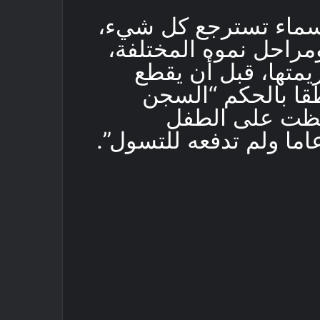
سماء تسترجع كل شيء،
ومراحل نموه المختلفة،
يمتها، قبل أن يقطع
قا بالحكم “السجن
افظت على الطفل