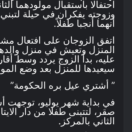
احتفالا باستقبال مولودهما الث
وزوجته يفكران في حيلة لتبني 
أنهما أنجبا طفلاً.
اتفق الزوجان على افتعال مشك
المنزل وتعيش في منزل والدها،
عليه، بدأ الزوج يردد وسط أقار
سيعيدها للمنزل بعد وضع المول
” أشتري عيل بره الحكومة”
في بداية شهر يوليو، توجهت 
صقر، لتتبنى طفلا من دار الايت
الثاني بالمركز.