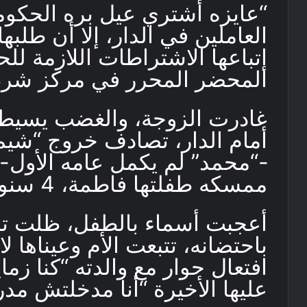
“عايزه أشتري عيل بره الحكومة”
العاملين في الدار، إلا أن طلب
إتباعها الاشتراطات اللازمة
المحضر المحرر في مركز شرط
غادرت الزوجة، والغضب يسيطر ع
أمام الدار، تصادف خروج “شيما
-“محمد” لم يكمل عامه الأول- 
ممسكه طفلتها فاطمة، 4 سنوات.
أعجبت أسماء بالطفل، ظلت تدا
باحتضانه، تتبعت الأم وعيناها ل
افتعال حوار مع والدته “كنا زم
عليها الأخيرة “أنا مدخلتش مد