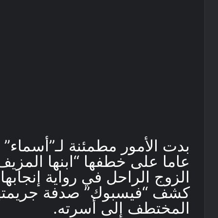
عاما على خطفها “ابنها المزيف
الزوج الراحل في رواية إنجابها 
كشف “فيسبوك” صدفة جريمتها ا
المختطف إلى أسرته.