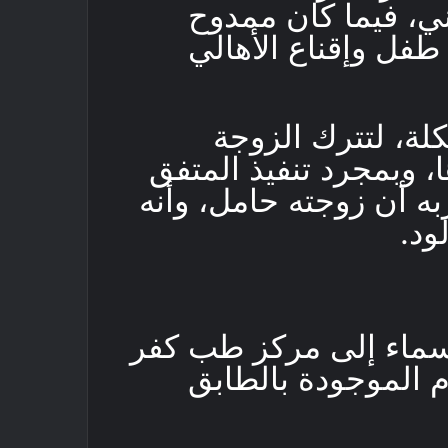
اني، فيما كان ممدوح
طفل وإقناع الأهالي
لة، لتترك الزوجة
 وبمجرد تنفيذ المتفق
به أن زوجته حامل، وأنه
ود.
أسماء إلى مركز طب كفر
ام الموجودة بالطابق