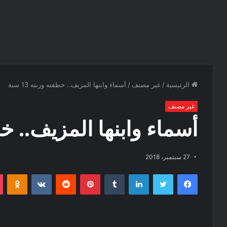
الرئيسية
/
غير مصنف
/
أسماء وابنها المزيف.. خطفته وربته 13 سنة
غير مصنف
أسماء وابنها المزيف.. خطفته
27 سبتمبر، 2018
فيسبوك
تويتر
لينكدإن
‏Tumblr
بينتيريست
‏Reddit
‏VKontakte
Odnoklassniki