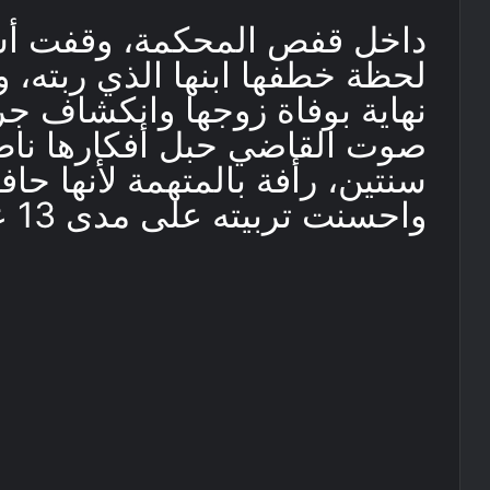
داخل قفص المحكمة، وقفت أ
لحظة خطفها ابنها الذي ربته، 
نهاية بوفاة زوجها وانكشاف جر
صوت القاضي حبل أفكارها ناط
سنتين، رأفة بالمتهمة لأنها ح
واحسنت تربيته على مدى 13 عاما ولم تدفعه للتسول”.