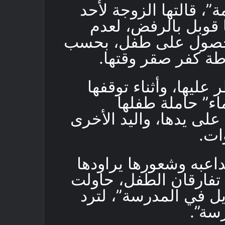
، قالتها الزوجة لأحد
ها قوبل بالرفض، لعدم
 للحصول على طفل، بحسب
ة كفر صقر وقتها.
ليها، وأثناء توقفها
ء” حاملة طفلها
على يدها، واليد الأخرى
عبه وشعورها يراودها
ا تفارقان الطفل، حاولت
ايل في المدرسة”، لترد
رسة”.