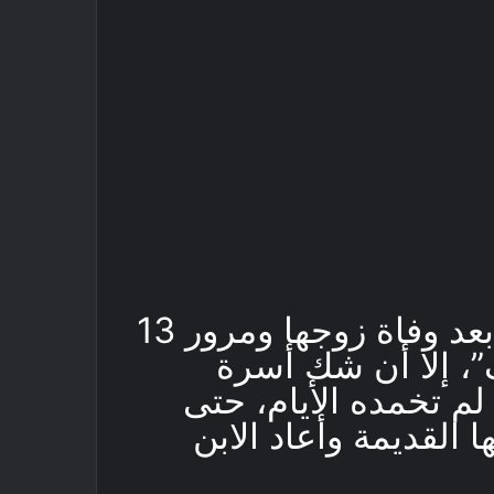
بدت الأمور مطمئنة لـ”أسماء” بعد وفاة زوجها ومرور 13
”، إلا أن شك أسرة
لم تخمده الأيام، حتى
لقديمة وأعاد الابن