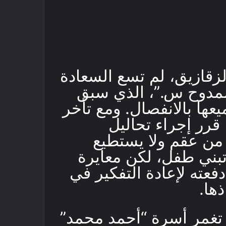
قازيق، لم تسع السعادة
مدوح س.”، الذي سبق
عها بالانفصال. ومع تأخر
 قرر إجراء تحاليل
من عقم ولا يستطيع
 تبني طفل، لكن معايرة
دفعته لإعادة التفكير في
ها.
نت الفرحة تغمر أسرة “أحمد محمد”