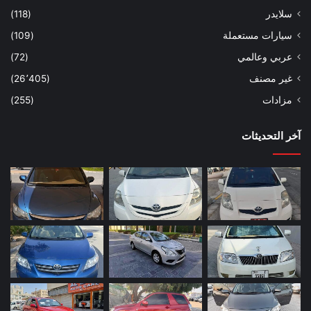
سلايدر
(118)
سيارات مستعملة
(109)
عربي وعالمي
(72)
غير مصنف
(26٬405)
مزادات
(255)
آخر التحديثات