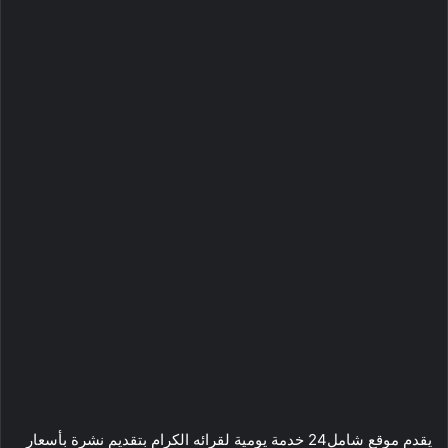
يقدم موقع شامل24 خدمة يومية لقرائه الكرام بتقديم نشرة بأسعار