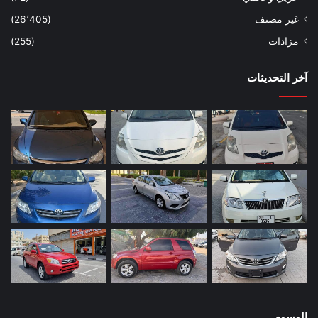
غير مصنف
(26٬405)
مزادات
(255)
آخر التحديثات
الوسوم