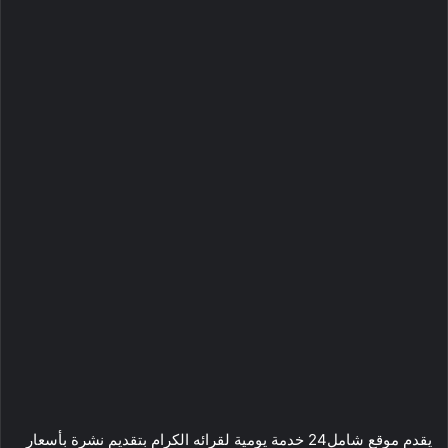
يقدم موقع شامل24 خدمة يومية لقرائه الكرام بتقديم نشرة بأسعار