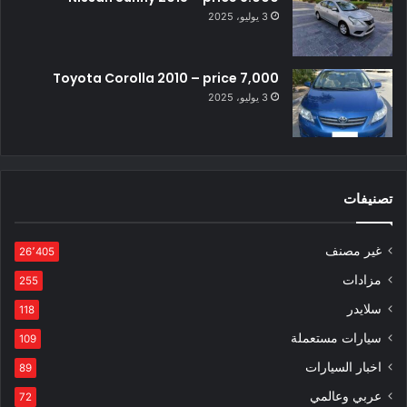
3 يوليو، 2025
Toyota Corolla 2010 – price 7,000
3 يوليو، 2025
تصنيفات
غير مصنف
26٬405
مزادات
255
سلايدر
118
سيارات مستعملة
109
اخبار السيارات
89
عربي وعالمي
72