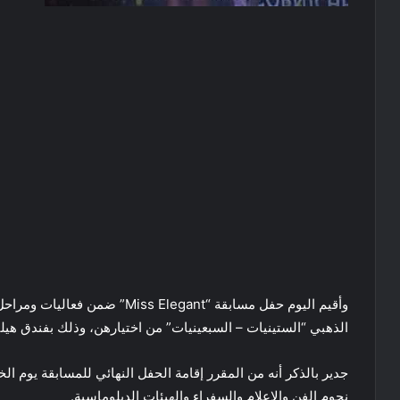
وأقيم اليوم حفل مسابقة “ Elegant
الذهبي “الستينيات – السبعينيات” من اختيارهن، وذلك بفندق هيل
نجوم الفن والإعلام والسفراء والهيئات الدبلوماسية.