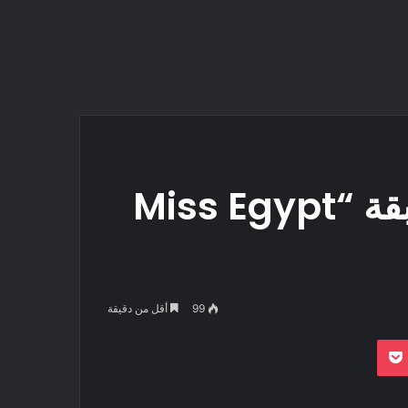
بالصور.. حسناوات مسابقة “Miss Egypt
99
أقل من دقيقة
بوكيت