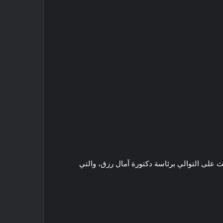
نت مصر” للأسبوع الثالث على التوالي برئاسة دكتورة آمال رزق، والتي