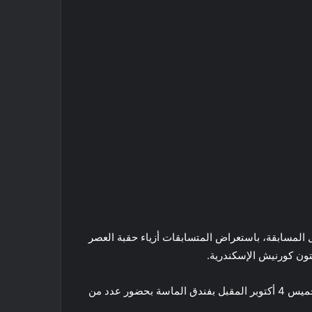
Miss” ضمن فعاليات ومراحل المسابقة، باستعراض المتسابقات أزياء حقبة العصر
تون كورنيش الإسكندرية.
جدير بالذكر أنه من المقرر إقامة الحفل النهائي للمسابقة يوم الخميس 4 أكتوبر المقبل بفندق الماسة بحضور عدد من