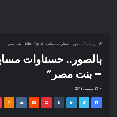
الرئيسية
/
بالصور.. حسناوات مسابقة “Miss Egypt – بنت مصر”
– بنت مصر”
28 سبتمبر، 2018
فيسبوك
تويتر
لينكدإن
‏Tumblr
بينتيريست
‏Reddit
‏VKontakte
Odnoklassniki