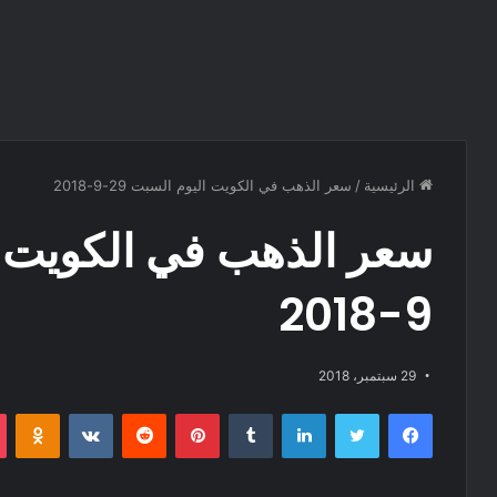
الرئيسية
/
سعر الذهب في الكويت اليوم السبت 29-9-2018
9-2018
29 سبتمبر، 2018
فيسبوك
تويتر
لينكدإن
‏Tumblr
بينتيريست
‏Reddit
‏VKontakte
Odnoklassniki