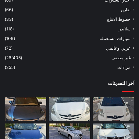
اخبار السيارات
(89)
تقارير
(66)
خطوط الانتاج
(33)
سلايدر
(118)
سيارات مستعملة
(109)
عربي وعالمي
(72)
غير مصنف
(26٬405)
مزادات
(255)
آخر التحديثات