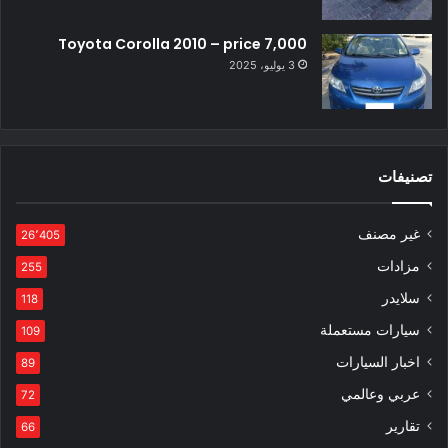
Toyota Corolla 2010 – price 7,000
3 يوليو، 2025
تصنيفات
غير مصنف
26٬405
مزادات
255
سلايدر
118
سيارات مستعملة
109
اخبار السيارات
89
عربي وعالمي
72
تقارير
66