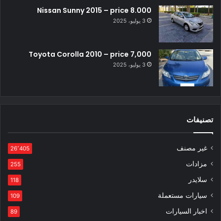
Nissan Sunny 2015 – price 8.000
3 يوليو، 2025
Toyota Corolla 2010 – price 7,000
3 يوليو، 2025
تصنيفات
غير مصنف
26٬405
مزادات
255
سلايدر
118
سيارات مستعملة
109
اخبار السيارات
89