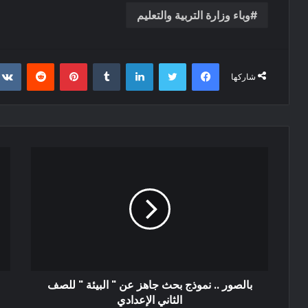
وباء وزارة التربية والتعليم
فيسبوك
تويتر
لينكدإن
‏Tumblr
بينتيريست
‏Reddit
شاركها
بالصور .. نموذج بحث جاهز عن " البيئة " للصف
الثاني الإعدادي