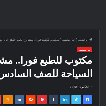
الرئيسية
/
غير مصنف
/
مكتوب للطبع فورا.. مشروع بحث جاهز عن الس
غير مصنف
مكتوب للطبع فورا.. م
السياحة للصف السادس ا
20 أبريل، 2020
فيسبوك
تويتر
لينكدإن
‏Tumblr
بينتيريست
‏Reddit
‏VKontakte
Odnoklassniki