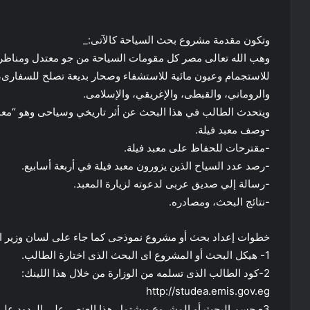
وتكون مقدمة مشروع بحث السياحة كالآتى:_
وهب الله تعالى مصر كل مقومات السياحة من جو معتدل ومناظر
للاستجمام وعيون مائية للاستشفاء وصحار بديعة تصلح للسفارى، و
والروماني، والقبطى، والإغريقي، والإسلامى.
ويتحدث الطالب في هذا البحث عن أثر تاريخي وسياحى وهو “معبد ف
-وصف معبد فيلة.
-مقترحات للحفاظ على معبد فيلة.
-رصد عدد السياح الذين يزورون معبد فيلة في أربعة أسابيع.
-رسالة إلي صديق عربى لدعوته لزيارة المعبد.
-نتائج البحث، ومصادره.
خطوات إعداد بحث أو مشروع نموذجى كما جاء على لسان وزير التر
1- هيكل البحث أو المشروع اى البحث الذى اختارة الطالب.
2-كود الطالب الذى تسلمه من الوزارة من خلال هذا اللينك:
http://studea.emis.gov.eg
3- جسم البحث أو المشروع ويشتمل هذا العنصر على الردود على الاسئلة الخاصة بالبحث الموجودة على المنصة.