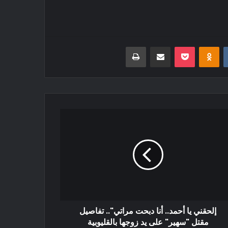
‏VKontakte
Odnoklassniki
بوكيت
مشاركة عبر البريد
طباعة
إلحقني يا أحمد.. أنا دبحت مراتي".. تفاصيل
مقتل "سهير" على يد زوجها بالقليوبية