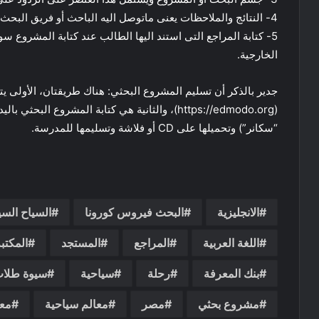
4- النتائج والملاحظات يعنى ماتوصل اليه الباحث أو فريق البحث.
5- كتابة المراجع التى استند اليها الطالب عند كتابة المشروع سو
الخارجية.
جدير بالذكر أن تسليم المشروع البحثي: هناك طريقتان، الأولى يت
(https://edmodo.org)، والثانية هي كتابة المشروع ا
“سكانر”) وتحميلها على CD أو فلاشة وتسليمها للمدرسة.
الانجليزية
البحث فيروس كورونا
السياح السي
اللغة العربية
المراجع
المستجد
المكتب
بنك المعرفة
رحلة
سياحية
سيوة طلا
مشروع بحثي
مصر
معالم سياحية
معا