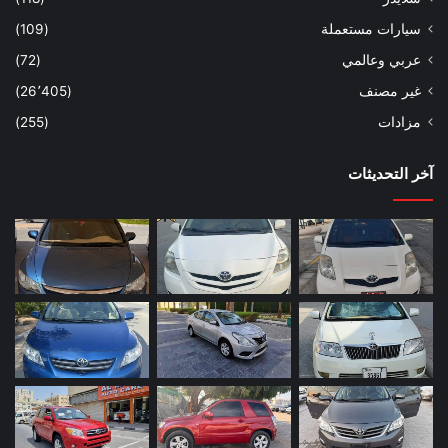
سيارات مستعملة
(109)
عربي وعالمي
(72)
غير مصنف
(26٬405)
مزادات
(255)
آخر التحديثات