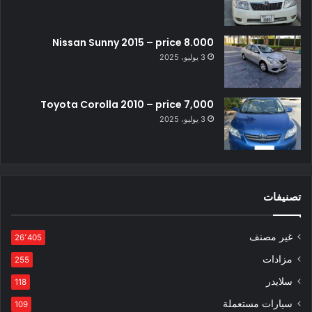
Nissan Sunny 2015 – price 8.000
3 يوليو، 2025
Toyota Corolla 2010 – price 7,000
3 يوليو، 2025
تصنيفات
غير مصنف
26٬405
مزادات
255
سلايدر
118
سيارات مستعملة
109