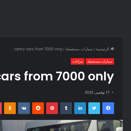
الرئيسية
/
سيارات مستعملة
/
camry cars from 7000 only
سيارات مستعملة
مزادات
ars from 7000 only
17 نوفمبر، 2022
فيسبوك
تويتر
لينكدإن
‏Tumblr
بينتيريست
‏Reddit
‏VKontakte
Odnoklassniki