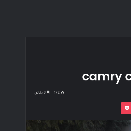
camry c
172
3 دقائق
بوكيت