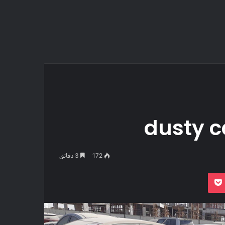
dusty c
172
3 دقائق
بوكيت