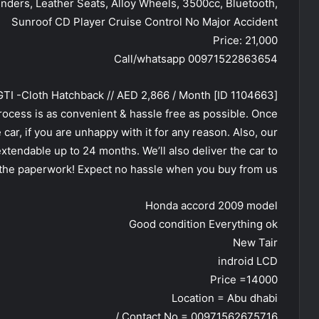
inders, Leather Seats, Alloy Wheels, 3500cc, Bluetooth,
Sunroof CD Player Cruise Control No Major Accident
Price: 21,000
Call/whatsapp 00971522863654
[ID 1104663] 2021 Volkswagen Golf GTI -Cloth Hatchback // AED 2,866 / Month
rocess is as convenient & hassle free as possible. Once
 car, if you are unhappy with it for any reason. Also, our
xtendable up to 24 months. We’ll also deliver the car to
 the paperwork! Expect no hassle when you buy from us.
Honda accord 2009 model
Good condition Everything ok
New Tair
indroid LCD
Price =14000
Location = Abu dhabi
Contact No = 00971562675716 /