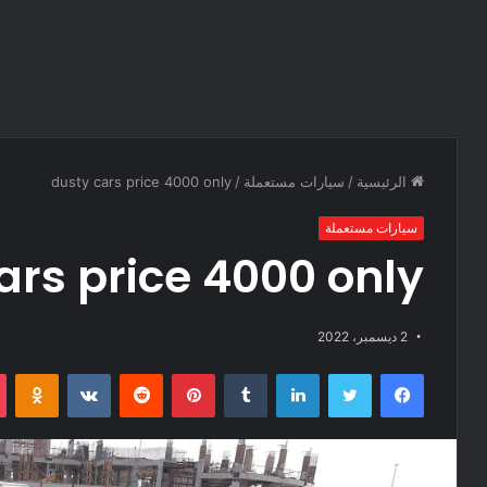
الرئيسية
/
سيارات مستعملة
/
dusty cars price 4000 only
سيارات مستعملة
ars price 4000 only
2 ديسمبر، 2022
فيسبوك
تويتر
لينكدإن
‏Tumblr
بينتيريست
‏Reddit
‏VKontakte
Odnoklassniki