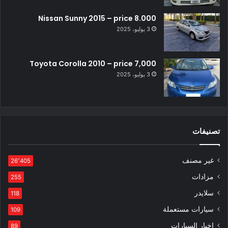
Nissan Sunny 2015 – price 8.000
3 يوليو، 2025
Toyota Corolla 2010 – price 7,000
3 يوليو، 2025
تصنيفات
غير مصنف
26٬405
مزادات
255
سلايدر
118
سيارات مستعملة
109
اخبار السيارات
89