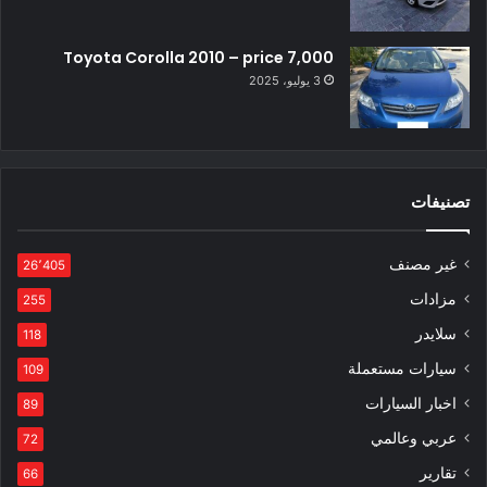
Toyota Corolla 2010 – price 7,000
3 يوليو، 2025
تصنيفات
غير مصنف
26٬405
مزادات
255
سلايدر
118
سيارات مستعملة
109
اخبار السيارات
89
عربي وعالمي
72
تقارير
66