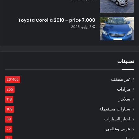
Toyota Corolla 2010 – price 7,000
3 يوليو، 2025
تصنيفات
غير مصنف
26٬405
مزادات
255
سلايدر
118
سيارات مستعملة
109
اخبار السيارات
89
عربي وعالمي
72
تقارير
66