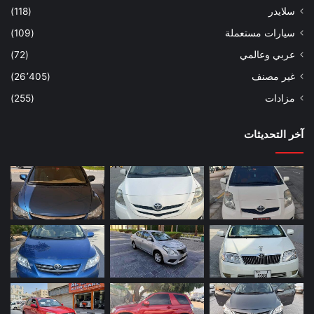
سلايدر
(118)
سيارات مستعملة
(109)
عربي وعالمي
(72)
غير مصنف
(26٬405)
مزادات
(255)
آخر التحديثات