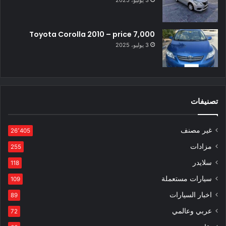
3 يوليو، 2025
Toyota Corolla 2010 – price 7,000
3 يوليو، 2025
تصنيفات
غير مصنف
26٬405
مزادات
255
سلايدر
118
سيارات مستعملة
109
اخبار السيارات
89
عربي وعالمي
72