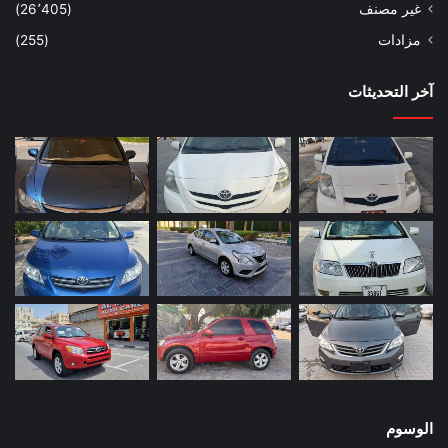
غير مصنف
(26٬405)
مزادات
(255)
آخر التحديثات
الوسوم