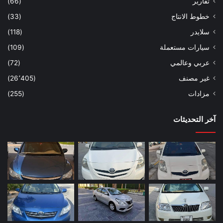
تقارير
(66)
خطوط الانتاج
(33)
سلايدر
(118)
سيارات مستعملة
(109)
عربي وعالمي
(72)
غير مصنف
(26٬405)
مزادات
(255)
آخر التحديثات