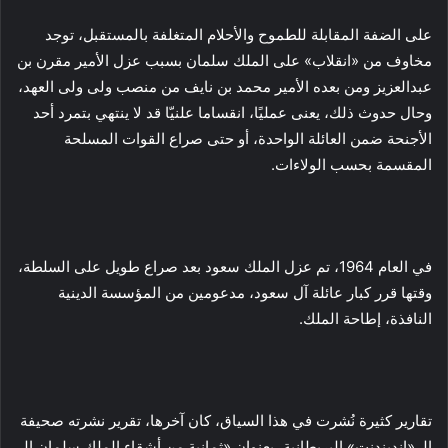
على الضفة المقابلة للطموح والأحلام المتغلفة بالمستقبل، توجد
مخاوف من «انقلاب» على الملك سلمان بسبب عزل الأمير مقرن بن
عبدالعزيز ومن بعده الأمير محمد بن نايف من منصب ولى ولى العهد،
وحال حدوث ذلك، يعنى عمليًا، انقساما علنيّا قد لا ينتهي بتمرد أحد
الأجنحة ضمن العائلة الواحدة، أو حتى صراع القوات المسلحة
المقسمة بحسب الولاءات.
في العام 1964، تم عزل الملك سعود بعد صراع طويل على السلطة،
وقتها قرر كبار عائلة آل سعود، مدعومين من المؤسسة الدينية
النافذة، إطاحة الملك.
تقارير كثيرة نُشرت في هذا السياق، كان آخرها، تقرير نشرته صحيفة
الـ «إندبندنت» البريطانية، بعنوان «ثمانية من أشقاء الملك سلمان الـ