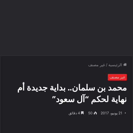
الرئيسية
/
غير مصنف
غير مصنف
محمد بن سلمان.. بداية جديدة أم
نهاية لحكم “آل سعود”
21 يونيو، 2017
50
4 دقائق