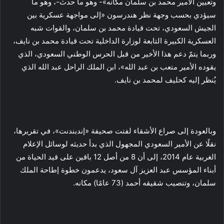
وتعيين الأمير محمد بن سلمان مكانه»- وهو ما حدث-، وهو ما
سيؤدي بحسب وجهة نظر هندرسون «إلى مواجهة عسكرية بين
الجيش السعودي، تحت قيادة محمد بن سلمان، والقوات شبه
العسكرية الكبيرة التابعة لوزارة الداخلية تحت قيادة محمد بن نايف،
وربما يتمّ دعم هذا الأخير من قبل الحرس الوطني السعودي، الذي
يقوده الأمير متعب بن عبد الله»، ابن الملك الراحل عبد الله الذي
يُنظر إليه كحليف لمحمد بن نايف.
وبالعودة إلى صراع الأشقاء لفتت صحيفة «إندبندنت»، في تقريرها،
نقلًا عن الأمير السعودي المجهول الذي بدأ حديثه لوسائل الإعلام
الغربية عام 2014، إلى أن 8 من أصل 12 باقين على قيد الحياة من
أبناء المؤسس عبد العزيز آل سعود، يدعمون خطوة إطاحة الملك
سلمان، وتنصيب شقيقه أحمد (73 عامًا) مكانه.