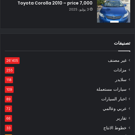
Toyota Corolla 2010 – price 7,000
3 يوليو، 2025
تصنيفات
غير مصنف
26٬405
مزادات
255
سلايدر
118
سيارات مستعملة
109
اخبار السيارات
89
عربي وعالمي
72
تقارير
66
خطوط الانتاج
33