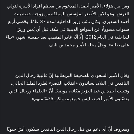
ومن بين هؤلاء، الأمير أحمد، المدعوم من معظم أفراد الأسرة لتولي
العرش، وهو الابن الأصغر لمؤسس المملكة من زوجته حصة بنت
أحمد السديري، وكان نائب وزير الداخلية لمدة 37 عامًا، وقضى أربع
سنوات مسؤولًا عن المواقع الدينية في مكة، قبل أن يُعين وزيرًا
للداخلية في العام 2012، إلَّا أنَّه غادر المنصب بعد خمسة أشهر، «بناءً
على طلبه»، وحلّ محله الأمير محمد بن نايف.
وقال الأمير السعودي للصحيفة البريطانية إنَّ غالبية رجال الدين
النافذين في البلاد، يساندون «انقلاب القصر» لطرد الملك الحالي،
وتثبيت أحمد بن عبد العزيز مكانه، موضحًا أنَّ «العلماء ورجال الدين
يفضّلون الأمير أحمد، ليس جميعهم، ولكن 75% منهم».
ومعروف أنَّ أي دعم من قبل رجال الدين النافذين سيكون أمرًا حيويًا