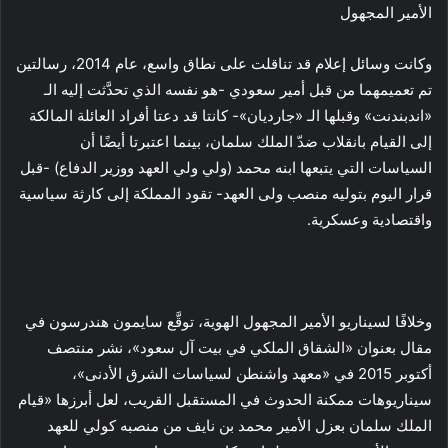
الأمير المجهول
وكانت وسائل إعلام قد تناقلت على نطاق واسع، عام 2014، رسالتين
تم تعميمهما من قبل أمير سعودي -هو نفسه الذي تحدَّثت إليه الـ
«اندبندنت» وقبلها الـ «جارديان»- كانتا قد دعتا أفراد العائلة المالكة
إلى القيام بانقلاب ضدّ الملك سلمان، بينما اعتبرتا أيضًا أن
السياسات التي يتبعها ابنه محمد (ولي ولي العهد ووزير الدفاع) -قبل
قرار اليوم بتوليه منصب ولى العهد- تقود المملكة إلى كارثة سياسية
واقتصادية وعسكرية.
وخلافًا لسيناريو الأمير المجهول الهوية، توقَّع سايمون هندرسون في
مقال بعنوان «الشقاق الملكي في بيت آل سعود»، نشر منتصف
أكتوبر 2015 في «معهد واشنطن لسياسات الشرق الأدنى»،
سيناريوهات ممكنة الحدوث في المستقبل القريب، لعل أبرزها «قيام
الملك سلمان بعزل الأمير محمد بن نايف من منصبه كولي للعهد