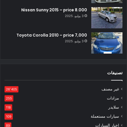
Nissan Sunny 2015 – price 8.000
3 يوليو، 2025
Toyota Corolla 2010 – price 7,000
3 يوليو، 2025
تصنيفات
غير مصنف
26٬405
مزادات
255
سلايدر
118
سيارات مستعملة
109
اخبار السيارات
89