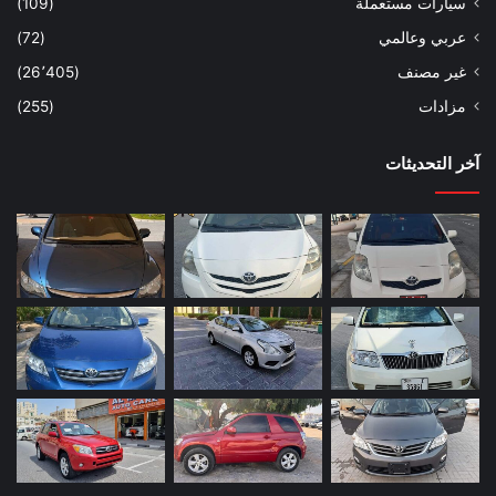
سيارات مستعملة
(109)
عربي وعالمي
(72)
غير مصنف
(26٬405)
مزادات
(255)
آخر التحديثات