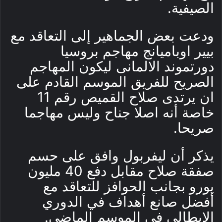
الصيفية.
ودعت بعض الجماهير إلى التعاقد مع
بيير اوباميانج مهاجم بروسيا
دورتموند الالمانى ليكون المهاجم
الصريح للفريق الموسم القادم على
ان يرتدى صلاح القميص رقم 11
خاصة أنه اصلا جناح وليس مهاجما
صريحا.
يذكر أن ليفربول وافق على حسم
صفقة صلاح مقابل دفع 40 مليون
يورو بجانب الحوافز للتعاقد مع
أفضل صانع أهداف في الدوري
الإيطالي في الموسم الماضي.